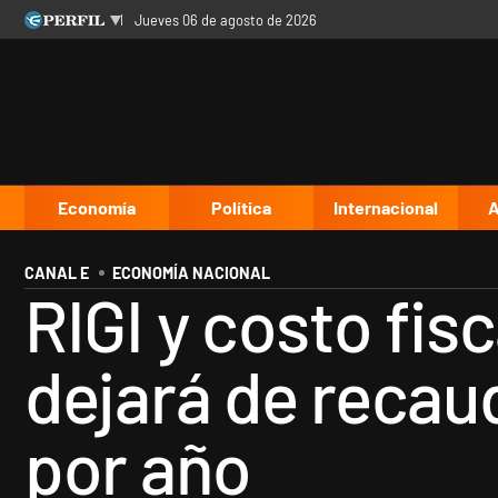
jueves 06 de agosto de 2026
Últimas noticias
Inicio
Ahora
Opinión
Cultura
Arte
Educación
Videos
Córdoba
Reperfilar
Diario del Juicio
Economía
Política
Internacional
A
CANAL E
ECONOMÍA NACIONAL
RIGI y costo fis
dejará de recau
por año