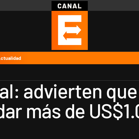
Política
Pymes
Salud
Internacional
Clima
Deportes
Business
Noticias
Caras
ctualidad
cal: advierten que
dar más de US$1.