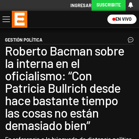
SUSCRIBITE
INGRESAR
EN VIVO
Economía
Política
Internacional
Actualidad
Descargá la App
GESTIÓN POLÍTICA
Roberto Bacman sobre
la interna en el
oficialismo: “Con
Patricia Bullrich desde
hace bastante tiempo
las cosas no están
demasiado bien”