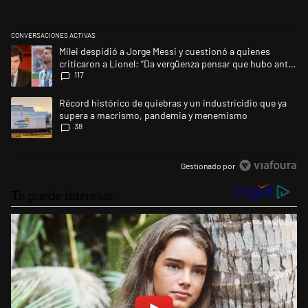
CONVERSACIONES ACTIVAS
Este listado muestra los artículos con más comentarios en los últimos 
Un artículo de tendencia con el título "Milei despidió a Jorge Messi y 
Milei despidió a Jorge Messi y cuestionó a quienes
criticaron a Lionel: “Da vergüenza pensar que hubo anti-
117
Messi”
Un artículo de tendencia con el título "Récord histórico de quiebras 
Récord histórico de quiebras y un industricidio que ya
supera a macrismo, pandemia y menemismo
38
Gestionado por