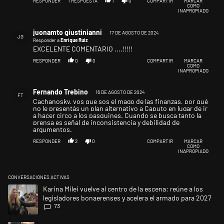
RESPONDER
1
RESPUESTA
1
0
COMPARTIR
MARCAR
que hay que invertir y producir mas y que milei va a
COMO
intentar generar competitividad endogena sin apostar a
INAPROPIADO
las devaluaciones cronicas,
Respuesta de juonamto giustinianni.
juonamto giustinianni
17 DE AGOSTO DE 2024
JG
Responder a
Enrique Ruiz
EXCELENTE COMENTARIO ....!!!!!
RESPONDER
0
0
COMPARTIR
MARCAR
COMO
INAPROPIADO
Comentario de Fernando Trebino.
Fernando Trebino
16 DE AGOSTO DE 2024
FT
Cachanosky, vos que sos el mago de las finanzas, por qué
no le presentás un plan alternativo a Caputo en lugar de ir
a hacer circo a los pasquines. Cuando se busca tanto la
prensa es señal de inconsistencia y debilidad de
argumentos.
RESPONDER
2
0
COMPARTIR
MARCAR
COMO
INAPROPIADO
CONVERSACIONES ACTIVAS
Este listado muestra los artículos con más comentarios en los últimos 
Un artículo de tendencia con el título "Karina Milei vuelve al centro de
Karina Milei vuelve al centro de la escena: reúne a los
legisladores bonaerenses y acelera el armado para 2027
73