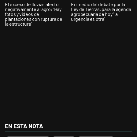
El exceso de lluvias afectó
En medio del debate por la
negativamente al agro: "Hay
Ley de Tierras, para la agenda
fotos y videos de
agropecuaria de hoy "la
plantaciones con ruptura de
urgencia es otra"
la estructura"
EN ESTA NOTA