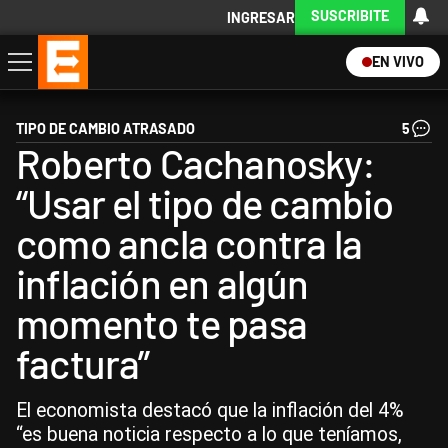
SUSCRIBITE
INGRESAR
EN VIVO
Economía
Política
Internacional
Actualidad
Descargá la App
TIPO DE CAMBIO ATRASADO
5
Roberto Cachanosky:
“Usar el tipo de cambio
como ancla contra la
inflación en algún
momento te pasa
factura”
El economista destacó que la inflación del 4%
“es buena noticia respecto a lo que teníamos,