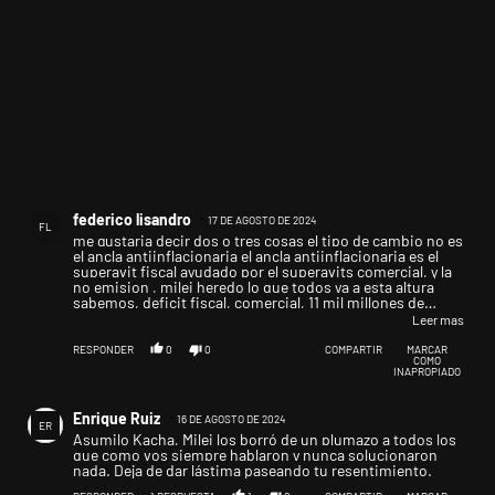
Comentario de federico lisandro.
federico lisandro
17 DE AGOSTO DE 2024
FL
me gustaria decir dos o tres cosas el tipo de cambio no es
el ancla antiinflacionaria el ancla antiinflacionaria es el
superavit fiscal ayudado por el superavits comercial, y la
no emision , milei heredo lo que todos ya a esta altura
sabemos, deficit fiscal, comercial, 11 mil millones de
reservas negativas 50 mil millones de deuda con
Leer mas
importadores una recesion y una inflacion mensual de 12
% , milei no puede levantar el cepo pq no tiene reservas es
RESPONDER
0
0
COMPARTIR
MARCAR
COMO
asi de simple si levanta el cepo tiene que devaluar si
INAPROPIADO
devalua la pobreza aumenta, llevamos 100 años tocando el
tipo de cambio y no sirve lo que milei viene haciendo es
Comentario de Enrique Ruiz.
levantar pequeños cepos y eliminar todo los dias
Enrique Ruiz
16 DE AGOSTO DE 2024
restricciones cambiarias y de todo tipo para avanzar en la
ER
Asumilo Kacha, Milei los borró de un plumazo a todos los
eliminación de impuestos, los economistas como el señor
que como vos siempre hablaron y nunca solucionaron
que hablan de atraso cambiario y demás pidiendo una
nada. Deja de dar lástima paseando tu resentimiento.
devaluación le hicieron perder millones de dolares al
gobierno y a los productores , lo que hay que entender es