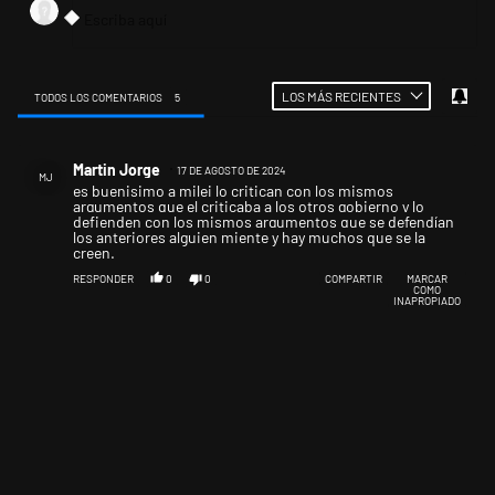
LOS MÁS RECIENTES
TODOS LOS COMENTARIOS
5
Todos los comentarios
Comentario de Martin Jorge.
Martin Jorge
17 DE AGOSTO DE 2024
MJ
es buenisimo a milei lo critican con los mismos
argumentos que el criticaba a los otros gobierno y lo
defienden con los mismos argumentos que se defendían
los anteriores alguien miente y hay muchos que se la
creen.
RESPONDER
0
0
COMPARTIR
MARCAR
COMO
INAPROPIADO