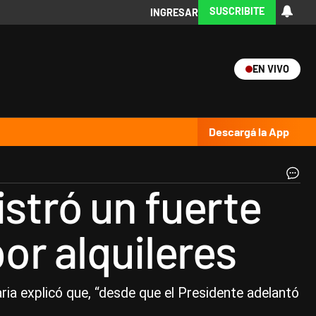
SUSCRIBITE
INGRESAR
EN VIVO
Ciencia
Protagonistas
Tecnología
CARAS
Exitoina
Turismo
Exitoina
Gaming
Vivo
Descargá la App
Im
istró un fuerte
au
en
co
or alquileres
y
of
po
alq
|
ria explicó que, “desde que el Presidente adelantó
Té