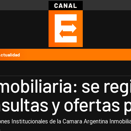
Política
Pymes
Salud
Internacional
Clima
Deportes
Business
Noticias
Caras
ctualidad
obiliaria: se reg
ultas y ofertas p
ones Institucionales de la Camara Argentina Inmobilia
.