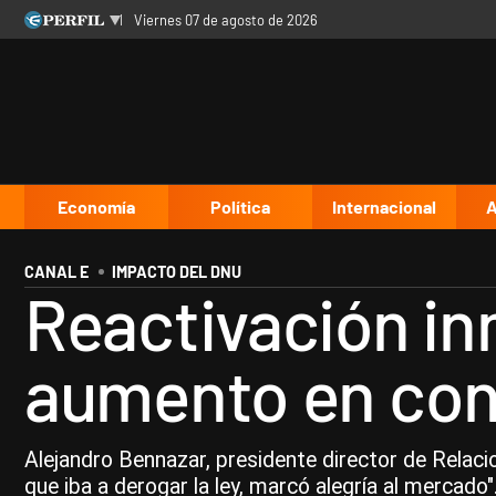
viernes 07 de agosto de 2026
Últimas noticias
Inicio
Ahora
Opinión
Cultura
Arte
Educación
Videos
Córdoba
Reperfilar
Diario del Juicio
Economía
Política
Internacional
A
CANAL E
IMPACTO DEL DNU
Reactivación inm
aumento en cons
Alejandro Bennazar, presidente director de Relaci
que iba a derogar la ley, marcó alegría al mercado"