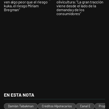
ven algo peor que el riesgo
olivicultura: "La gran tracción
kuka, el riesgo Miriam
viene desde el lado de la
Bregman"
demanda y de los
consumidores”
EN ESTA NOTA
Damián Tabakman
Créditos Hipotecarios
Canal E
Propie