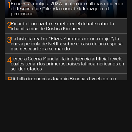
1
Encuesta rumbo a 2027: cuatro consultoras midieron
el desgaste de Milei y la crisis de liderazgo en el
peronismo
2
Ricardo Lorenzetti se metió en el debate sobre la
inhabilitación de Cristina Kirchner
3
La historia real de "Elize: Sombras de una mujer", la
nueva película de Netflix sobre el caso de una esposa
que descuartizó a su marido
4
Tercera Guerra Mundial: la inteligencia artificial reveló
cuáles serían los primeros países latinoamericanos en
ser derrotados
5
Di Tullio impugnó a Joaquín Benegas Lynch por un
presunto conflicto de intereses en el debate de la Ley
de Tierras
VER MÁS