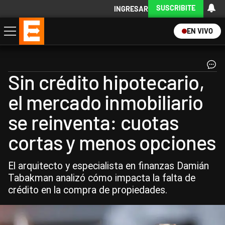
SUSCRIBITE
INGRESAR
EN VIVO
Economía
Política
Internacional
Actualidad
Descargá la App
Sin crédito hipotecario,
el mercado inmobiliario
se reinventa: cuotas
cortas y menos opciones
El arquitecto y especialista en finanzas Damián
Tabakman analizó cómo impacta la falta de
crédito en la compra de propiedades.