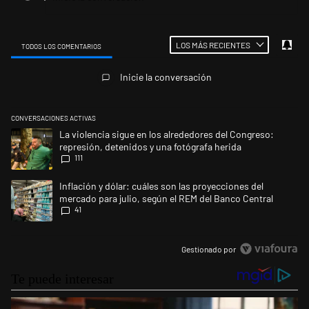
LOS MÁS RECIENTES
TODOS LOS COMENTARIOS
Todos los comentarios
Inicie la conversación
CONVERSACIONES ACTIVAS
Este listado muestra los artículos con más comentarios en los últimos 
Un artículo de tendencia con el título "La violencia sigue en los alrede
La violencia sigue en los alrededores del Congreso:
represión, detenidos y una fotógrafa herida
111
Un artículo de tendencia con el título "Inflación y dólar: cuáles son la
Inflación y dólar: cuáles son las proyecciones del
mercado para julio, según el REM del Banco Central
41
Gestionado por