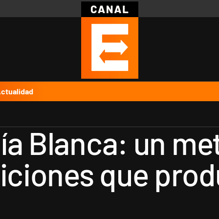
Política
Pymes
Salud
Internacional
Clima
Deportes
Business
Noticias
Caras
ctualidad
ía Blanca: un me
diciones que prod