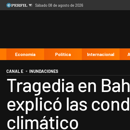
sábado 08 de agosto de 2026
Últimas noticias
Inicio
Ahora
Opinión
Cultura
Arte
Educación
Videos
Córdoba
Reperfilar
Diario del Juicio
Economía
Política
Internacional
A
CANAL E
INUNDACIONES
Tragedia en Bah
explicó las con
climático