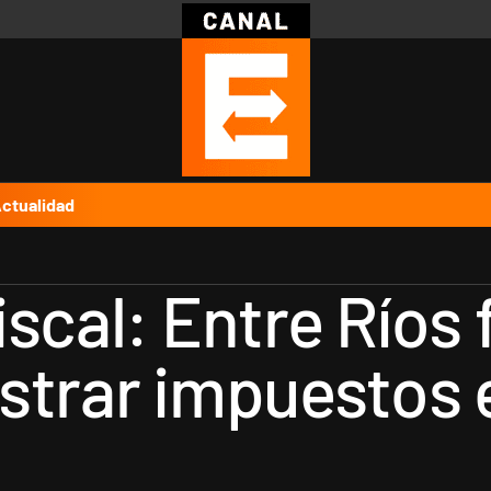
Política
Pymes
Salud
Internacional
Clima
Deportes
Business
Noticias
Caras
ctualidad
scal: Entre Ríos 
strar impuestos e