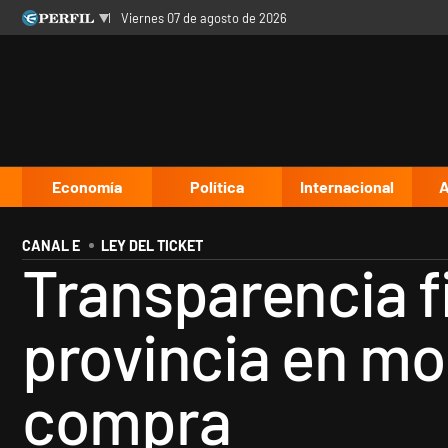
viernes 07 de agosto de 2026
Últimas noticias
Inicio
Ahora
Opinión
Cultura
Arte
Educación
Videos
Córdoba
Reperfilar
Diario del Juicio
Economía
Política
Internacional
A
CANAL E
LEY DEL TICKET
Transparencia fi
provincia en mo
compra