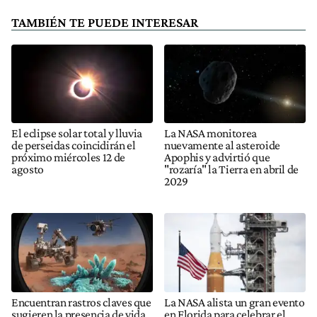
TAMBIÉN TE PUEDE INTERESAR
El eclipse solar total y lluvia
La NASA monitorea
de perseidas coincidirán el
nuevamente al asteroide
próximo miércoles 12 de
Apophis y advirtió que
agosto
"rozaría" la Tierra en abril de
2029
Encuentran rastros claves que
La NASA alista un gran evento
sugieren la presencia de vida
en Florida para celebrar el