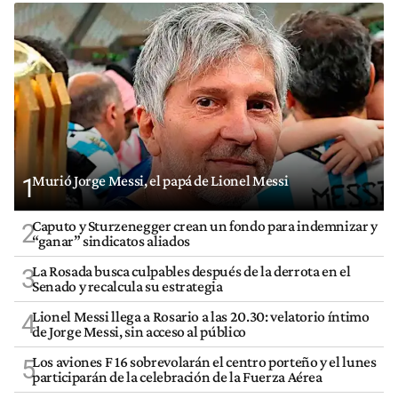
Murió Jorge Messi, el papá de Lionel Messi
1
Caputo y Sturzenegger crean un fondo para indemnizar y
2
“ganar” sindicatos aliados
La Rosada busca culpables después de la derrota en el
3
Senado y recalcula su estrategia
Lionel Messi llega a Rosario a las 20.30: velatorio íntimo
4
de Jorge Messi, sin acceso al público
Los aviones F 16 sobrevolarán el centro porteño y el lunes
5
participarán de la celebración de la Fuerza Aérea