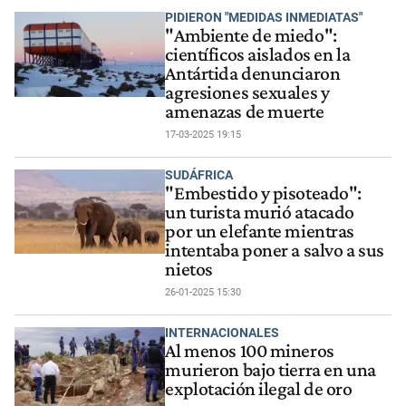
PIDIERON "MEDIDAS INMEDIATAS"
"Ambiente de miedo":
científicos aislados en la
Antártida denunciaron
agresiones sexuales y
amenazas de muerte
17-03-2025 19:15
SUDÁFRICA
"Embestido y pisoteado":
un turista murió atacado
por un elefante mientras
intentaba poner a salvo a sus
nietos
26-01-2025 15:30
INTERNACIONALES
Al menos 100 mineros
murieron bajo tierra en una
explotación ilegal de oro