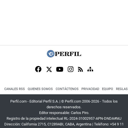
CANALES RSS
QUIENES SOMOS
CONTÁCTENOS
PRIVACIDAD
EQUIPO
REGLAS
Perfil.com - Editorial Perfil S.A.
| © Perfil.com 2006-2026 - Todos los
derechos reservados.
Editor responsable: Carlos Piro.
Registro de la propiedad intelectual RL-2024-31002957-APN-DNDA#MJ
Dirección:
California 2715
,
C1289ABI
,
CABA, Argentina
| Teléfono:
+54 9 11