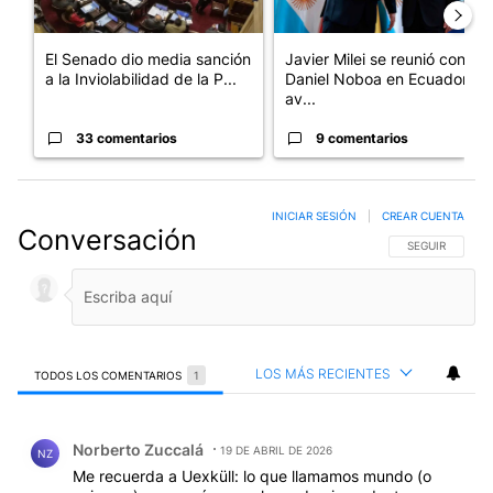
El Senado dio media sanción
Javier Milei se reunió con
a la Inviolabilidad de la P...
Daniel Noboa en Ecuador y
av...
33 comentarios
9 comentarios
INICIAR SESIÓN
|
CREAR CUENTA
Conversación
SIGA ESTA CO
SEGUIR
LOS MÁS RECIENTES
TODOS LOS COMENTARIOS
1
Todos los comentarios
Comentario de Norberto Zuccalá.
Norberto Zuccalá
19 DE ABRIL DE 2026
NZ
Me recuerda a Uexküll: lo que llamamos mundo (o