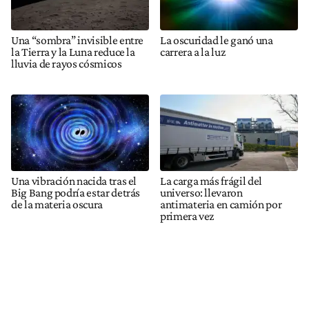
Una “sombra” invisible entre
La oscuridad le ganó una
la Tierra y la Luna reduce la
carrera a la luz
lluvia de rayos cósmicos
Una vibración nacida tras el
La carga más frágil del
Big Bang podría estar detrás
universo: llevaron
de la materia oscura
antimateria en camión por
primera vez