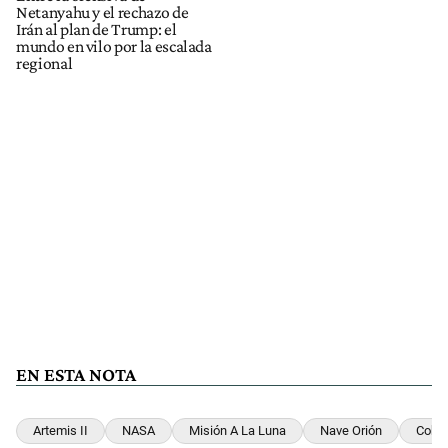
Netanyahu y el rechazo de
Irán al plan de Trump: el
mundo en vilo por la escalada
regional
EN ESTA NOTA
Artemis II
NASA
Misión A La Luna
Nave Orión
Cohe