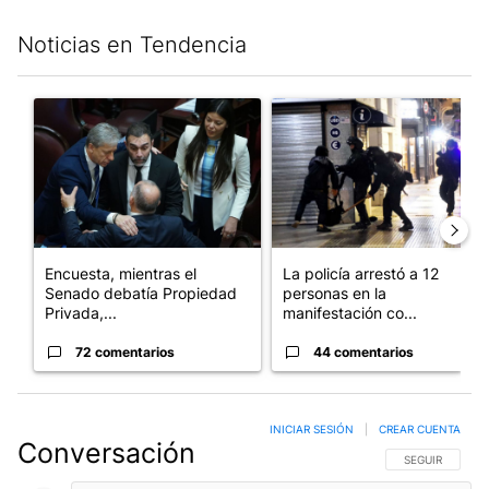
Noticias en Tendencia
Este listado muestra los artículos con más comentarios en los últim
Un artículo de tendencia con el título "Encuesta, mientras el
Un artículo de tendencia con e
Encuesta, mientras el
La policía arrestó a 12
Senado debatía Propiedad
personas en la
Privada,...
manifestación co...
72 comentarios
44 comentarios
INICIAR SESIÓN
|
CREAR CUENTA
Conversación
SIGA ESTA CO
SEGUIR