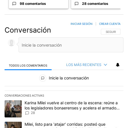
98 comentarios
28 comentarios
INICIAR SESIÓN
|
CREAR CUENTA
Conversación
SIGA ESTA CO
SEGUIR
LOS MÁS RECIENTES
TODOS LOS COMENTARIOS
Todos los comentarios
Inicie la conversación
CONVERSACIONES ACTIVAS
Este listado muestra los artículos con más comentarios en los últim
Un artículo de tendencia con el título "Karina Milei vuelve al cen
Karina Milei vuelve al centro de la escena: reúne a
los legisladores bonaerenses y acelera el armado
para 2027
28
Un artículo de tendencia con el título "Milei, listo para 'atajar' 
Milei, listo para 'atajar' corridas: posteó que