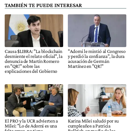
TAMBIÉN TE PUEDE INTERESAR
Causa $LIBRA: "La blockchain
"Adorni le mintió al Congreso
desmiente el relato oficial", la
y perdió la confianza", la dura
denuncia de Martín Romero
acusación de Germán
en "QR!" sobre las
Martínez en "QR!"
explicaciones del Gobierno
El PRO y la UCR advierten a
Karina Milei saludó por su
Milei: "Lo de Adorni es una
cumpleaños a Patricia
falta grave, no tiene
Bullrich, en medio de las