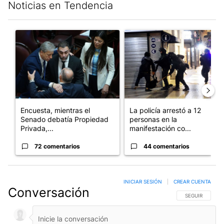
Noticias en Tendencia
Este listado muestra los artículos con más comentarios en los últim
Un artículo de tendencia con el título "Encuesta, mientras el
Un artículo de tendencia con e
Encuesta, mientras el
La policía arrestó a 12
Senado debatía Propiedad
personas en la
Privada,...
manifestación co...
72 comentarios
44 comentarios
INICIAR SESIÓN
|
CREAR CUENTA
Conversación
SIGA ESTA CO
SEGUIR