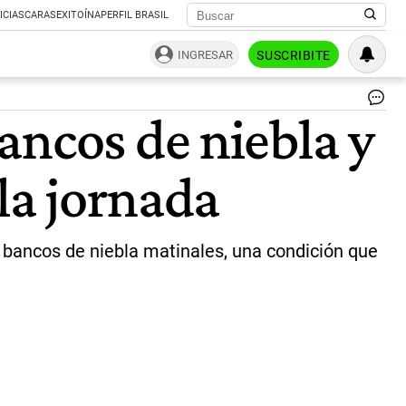
ICIAS
CARAS
EXITOÍNA
PERFIL BRASIL
INGRESAR
SUSCRIBITE
Ale
ancos de niebla y
po
nie
en
la jornada
el
AM
no
se
va
 bancos de niebla matinales, una condición que
na
y
ha
de
en
ac
y
de
de