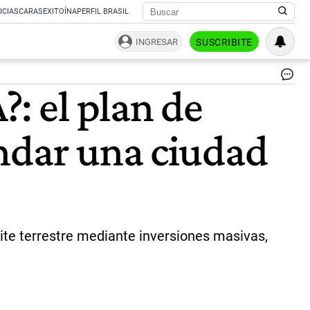
ICIAS
CARAS
EXITOÍNA
PERFIL BRASIL
INGRESAR
SUSCRIBITE
¿C
?: el plan de
se
la
ba
undar una ciudad
lun
de
la
NA
|
Dai
Ma
ite terrestre mediante inversiones masivas,