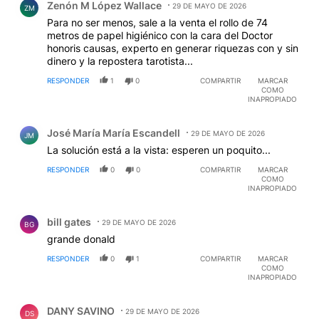
Zenón M López Wallace
29 DE MAYO DE 2026
ZM
Para no ser menos, sale a la venta el rollo de 74
metros de papel higiénico con la cara del Doctor
honoris causas, experto en generar riquezas con y sin
dinero y la repostera tarotista...
RESPONDER
1
0
COMPARTIR
MARCAR
COMO
INAPROPIADO
Comentario de José María María Escandell.
José María María Escandell
29 DE MAYO DE 2026
JM
La solución está a la vista: esperen un poquito...
RESPONDER
0
0
COMPARTIR
MARCAR
COMO
INAPROPIADO
Comentario de bill gates.
bill gates
29 DE MAYO DE 2026
BG
grande donald
RESPONDER
0
1
COMPARTIR
MARCAR
COMO
INAPROPIADO
Comentario de DANY SAVINO.
DANY SAVINO
29 DE MAYO DE 2026
DS