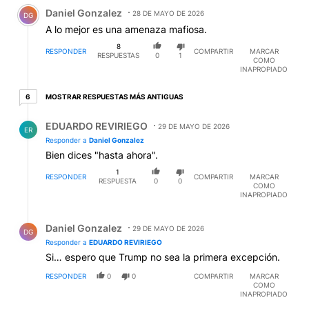
Comentario de Daniel Gonzalez.
Daniel Gonzalez
28 DE MAYO DE 2026
DG
A lo mejor es una amenaza mafiosa.
8
RESPONDER
COMPARTIR
MARCAR
RESPUESTAS
0
1
COMO
INAPROPIADO
6 respuestas más antiguas
MOSTRAR RESPUESTAS MÁS ANTIGUAS
6
Respuesta de EDUARDO REVIRIEGO.
EDUARDO REVIRIEGO
29 DE MAYO DE 2026
ER
Responder a
Daniel Gonzalez
Bien dices "hasta ahora".
1
RESPONDER
COMPARTIR
MARCAR
RESPUESTA
0
0
COMO
INAPROPIADO
Respuesta de Daniel Gonzalez.
Daniel Gonzalez
29 DE MAYO DE 2026
DG
Responder a
EDUARDO REVIRIEGO
Si… espero que Trump no sea la primera excepción.
RESPONDER
0
0
COMPARTIR
MARCAR
COMO
INAPROPIADO