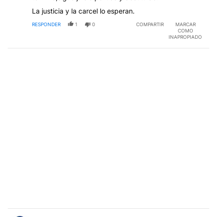
La justicia y la carcel lo esperan.
RESPONDER
1
0
COMPARTIR
MARCAR
COMO
INAPROPIADO
Comentario de Zenón M López Wallace.