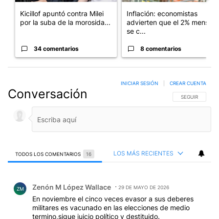
Kicillof apuntó contra Milei
Inflación: economistas
por la suba de la morosida...
advierten que el 2% mensual
se c...
34 comentarios
8 comentarios
INICIAR SESIÓN
|
CREAR CUENTA
Conversación
SIGA ESTA CO
SEGUIR
LOS MÁS RECIENTES
TODOS LOS COMENTARIOS
16
Todos los comentarios
Comentario de Zenón M López Wallace.
Zenón M López Wallace
29 DE MAYO DE 2026
ZM
En noviembre el cinco veces evasor a sus deberes
militares es vacunado en las elecciones de medio
termino,sigue juicio político y destituido.