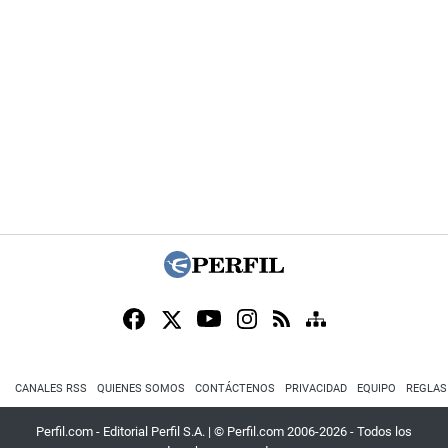
CANALES RSS
QUIENES SOMOS
CONTÁCTENOS
PRIVACIDAD
EQUIPO
REGLAS
Perfil.com - Editorial Perfil S.A.
| © Perfil.com 2006-2026 - Todos los