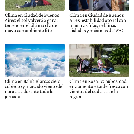
Clima en Ciudad de Buenos
Clima en Ciudad de Buenos
Aires: el sol volverá a ganar
Aires: estabilidad otoñal con
terreno en el último día de
mañanas frías, neblinas
mayo con ambiente frío
aisladas y máximas de 15°C
Clima en Bahía Blanca: cielo
Clima en Rosario: nubosidad
cubierto y marcado viento del
en aumento y tarde fresca con
noroeste durante toda la
vientos del sudeste en la
jornada
región