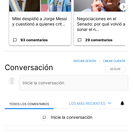
Milei despidió a Jorge Messi
Negociaciones en el
y cuestionó a quienes crit...
Senado: por qué volvió a
sonar el n...
93 comentarios
29 comentarios
INICIAR SESIÓN
|
CREAR CUENTA
Conversación
SIGA ESTA CO
SEGUIR
LOS MÁS RECIENTES
TODOS LOS COMENTARIOS
Todos los comentarios
Inicie la conversación