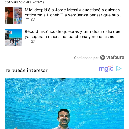
CONVERSACIONES ACTIVAS
Este listado muestra los artículos con más comentarios en los últim
Un artículo de tendencia con el título "Milei despidió a Jorge Mes
Milei despidió a Jorge Messi y cuestionó a quienes
criticaron a Lionel: “Da vergüenza pensar que hubo
anti-Messi”
93
Un artículo de tendencia con el título "Récord histórico de quie
Récord histórico de quiebras y un industricidio que
ya supera a macrismo, pandemia y menemismo
27
Gestionado por