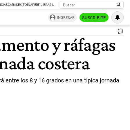
ICIAS
CARAS
EXITOÍNA
PERFIL BRASIL
INGRESAR
SUSCRIBITE
Cl
umento y ráfagas
Ma
del
Pl
rnada costera
|
Wi
á entre los 8 y 16 grados en una típica jornada