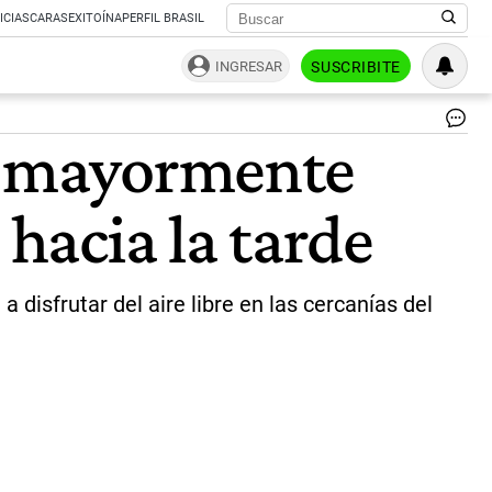
ICIAS
CARAS
EXITOÍNA
PERFIL BRASIL
INGRESAR
SUSCRIBITE
El
lo mayormente
cie
est
to
hacia la tarde
de
|
we
 disfrutar del aire libre en las cercanías del