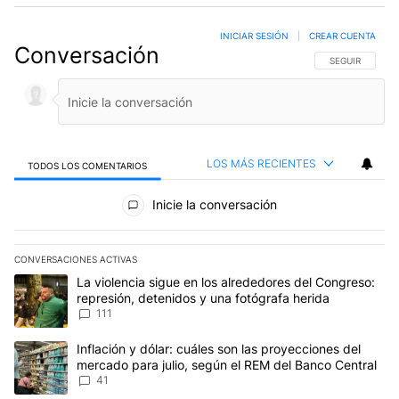
INICIAR SESIÓN
|
CREAR CUENTA
Conversación
SIGA ESTA CO
SEGUIR
LOS MÁS RECIENTES
TODOS LOS COMENTARIOS
Todos los comentarios
Inicie la conversación
CONVERSACIONES ACTIVAS
Este listado muestra los artículos con más comentarios en los últim
Un artículo de tendencia con el título "La violencia sigue en los 
La violencia sigue en los alrededores del Congreso:
represión, detenidos y una fotógrafa herida
111
Un artículo de tendencia con el título "Inflación y dólar: cuáles 
Inflación y dólar: cuáles son las proyecciones del
mercado para julio, según el REM del Banco Central
41