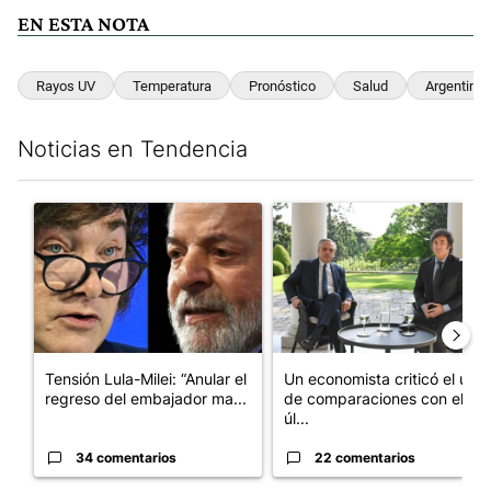
EN ESTA NOTA
Rayos UV
Temperatura
Pronóstico
Salud
Argentina
Noticias en Tendencia
Este listado muestra los artículos con más comentarios en los últim
Un artículo de tendencia con el título "Tensión Lula-Milei: “A
Un artículo de tendencia con 
Tensión Lula-Milei: “Anular el
Un economista criticó el uso
regreso del embajador ma...
de comparaciones con el
úl...
34 comentarios
22 comentarios