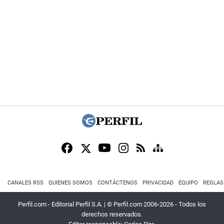
CANALES RSS
QUIENES SOMOS
CONTÁCTENOS
PRIVACIDAD
EQUIPO
REGLAS
Perfil.com - Editorial Perfil S.A.
| © Perfil.com 2006-2026 - Todos los
derechos reservados.