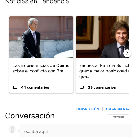
Noticias en Tendencia
Este listado muestra los artículos con más comentarios en los últim
Un artículo de tendencia con el título "Las incosistencias de Qu
Un artículo de tendencia con e
Las incosistencias de Quirno
Encuesta: Patricia Bullrich
sobre el conflicto con Bra...
queda mejor posicionada
que...
44 comentarios
39 comentarios
INICIAR SESIÓN
|
CREAR CUENTA
Conversación
SIGA ESTA CO
SEGUIR