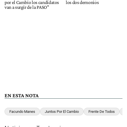
por el Cambio los candidatos
los dos demonios
van a surgir de la PASO"
EN ESTA NOTA
Facundo Manes
Juntos Por El Cambio
Frente De Todos
J