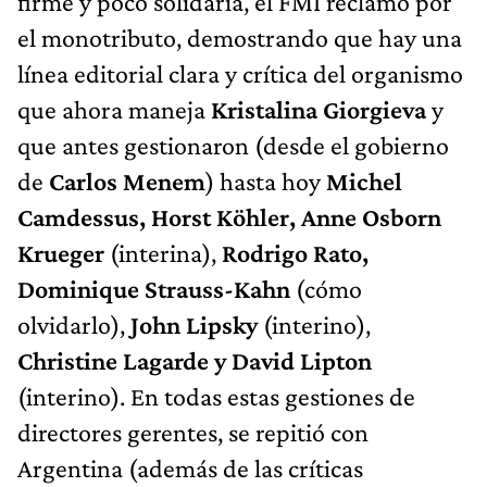
firme y poco solidaria, el FMI reclamó por
el monotributo, demostrando que hay una
línea editorial clara y crítica del organismo
que ahora maneja
Kristalina Giorgieva
y
que antes gestionaron (desde el gobierno
de
Carlos Menem
) hasta hoy
Michel
Camdessus, Horst Köhler, Anne Osborn
Krueger
(interina),
Rodrigo Rato,
Dominique Strauss-Kahn
(cómo
olvidarlo),
John Lipsky
(interino),
Christine Lagarde y David Lipton
(interino). En todas estas gestiones de
directores gerentes, se repitió con
Argentina (además de las críticas