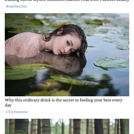
cuantos y otros beneficiados como lo fue las AFJP.
Ahora el FMI vuelve a la carga y ustedes que piensan
¿Que lo van a pagar los de arriba ? ja ja ja lo va a
pagar el pueblo como lo hizo siempre. Lean o vean
algun documental de Haiti por que es pobre. Nosotros
no somos iguales porque este mi Pais como el de Uds.
es rico pero si seguimos asi en un tiempo no muy
lejano,vamos a llegar. Regalando el pais como se esta
haciendo dandoselo a las empresas extranjeras y si
no miren el SUPER RIGI lo que dice Milei ( lo anticipo
cuando hablo en cadena en el juicio ganado por YPF
voy a mandar al congreso una ley para que no se
pueda expropiar ninguna empresa extranjera) , y lo
hizo en el SUPER RIGI hay un punto que es ese. Por
eso les digo miren algun documeltal de porque Haiti
es pobre. Hacia y vamos y cuando queramos ser
totalmente independientes nos va pasar lo mismo.(
esperemos que no).
RESPONDER
0
0
COMPARTIR
MARCAR
COMO
INAPROPIADO
Comentario de Fabio Martín.
Fabio Martín
31 DE MAYO DE 2026