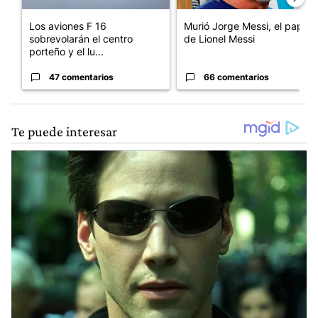
Los aviones F 16
Murió Jorge Messi, el papá
sobrevolarán el centro
de Lionel Messi
porteño y el lu...
47 comentarios
66 comentarios
INICIAR SESIÓN
|
CREAR CUENTA
Conversación
SIGA ESTA CO
SEGUIR
LOS MÁS RECIENTES
TODOS LOS COMENTARIOS
6
Todos los comentarios
Comentario de maria del carmen lopez.
maria del carmen lopez
1 DE JUNIO DE 2026
Ricardo Peralta . Lamentablemente la situación es
como Ud. la describe.