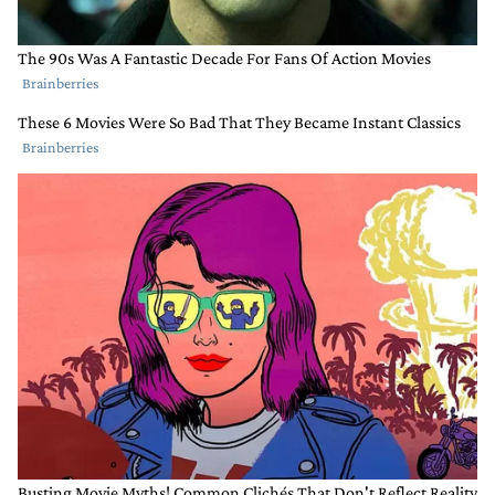
RESPONDER
0
0
COMPARTIR
MARCAR
COMO
INAPROPIADO
Comentario de Ricardo Peralta.
Ricardo Peralta
1 DE JUNIO DE 2026
El monotributo fue un casa bobos y cayeron unos