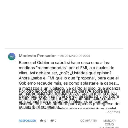
Comentario de Modesto Pensador.
Modesto Pensador
28 DE MAYO DE 2026
MP
Bueno; el Gobierno sabrá si hace caso o no a las
medidas "recomendadas" por el FMI, o a cuales de
ellas. Así debiera ser, ¿no?; ¿Ustedes que opinan?.
Ahora ¿sabe el FMI que lo que "propone", para que el
Gobierno recaude más, es como aplastarle la cabeza
a mazazos a un jubilado, ya caído al piso, que alcanza
Por otro lado: bien por el ajuste del IVA sobre las
un haber ajustado, mediano?; ¿o, con la misma maza
personas, según su nivel de vulnerabilidad y no sobre
darle a un trabajador informal, tambien caido que se
una canasta de productos finales. Es un cambio
inscribe en el Monotributo para apenas protegerse del
conceptual necesario.
desastre socio/económico, con una cobertura social
Leer mas
(muy mínima) y a largo plazo, con un aporte jubilatorio
mínimo?. Y bueno, Kristalina Georgieva por ahí no lo
RESPONDER
0
0
COMPARTIR
MARCAR
tiene muy claro, pero el Presidente Javier Milei, el
COMO