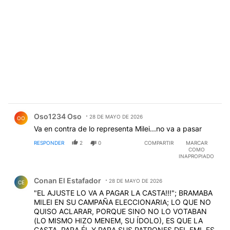
Comentario de Oso1234 Oso.
Oso1234 Oso
28 DE MAYO DE 2026
OO
Va en contra de lo representa Milei...no va a pasar
RESPONDER
2
0
COMPARTIR
MARCAR
COMO
INAPROPIADO
Comentario de Conan El Estafador.
Conan El Estafador
28 DE MAYO DE 2026
CE
"EL AJUSTE LO VA A PAGAR LA CASTA!!!"; BRAMABA
MILEI EN SU CAMPAÑA ELECCIONARIA; LO QUE NO
QUISO ACLARAR, PORQUE SINO NO LO VOTABAN
(LO MISMO HIZO MENEM, SU ÍDOLO), ES QUE LA
CASTA, PARA ÉL Y PARA SUS PATRONES DEL FMI, ES