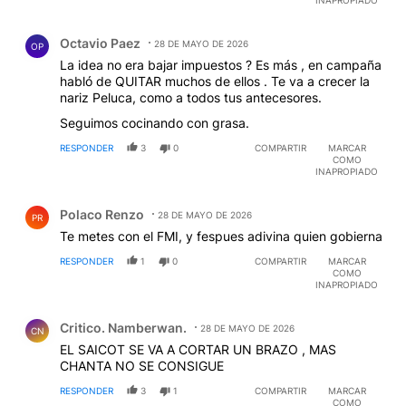
INAPROPIADO
Ministro de Economía Luis Caputo y la Ministra de
Capital Humano Sandra Petovello, sí lo saben;
Comentario de Octavio Paez.
veremos que hacen.
Octavio Paez
28 DE MAYO DE 2026
OP
La idea no era bajar impuestos ? Es más , en campaña
habló de QUITAR muchos de ellos . Te va a crecer la
nariz Peluca, como a todos tus antecesores.
Seguimos cocinando con grasa.
RESPONDER
3
0
COMPARTIR
MARCAR
COMO
INAPROPIADO
Comentario de Polaco Renzo.
Polaco Renzo
28 DE MAYO DE 2026
PR
Te metes con el FMI, y fespues adivina quien gobierna
RESPONDER
1
0
COMPARTIR
MARCAR
COMO
INAPROPIADO
Comentario de Critico. Namberwan..
Critico. Namberwan.
28 DE MAYO DE 2026
CN
EL SAICOT SE VA A CORTAR UN BRAZO , MAS
CHANTA NO SE CONSIGUE
RESPONDER
3
1
COMPARTIR
MARCAR
COMO