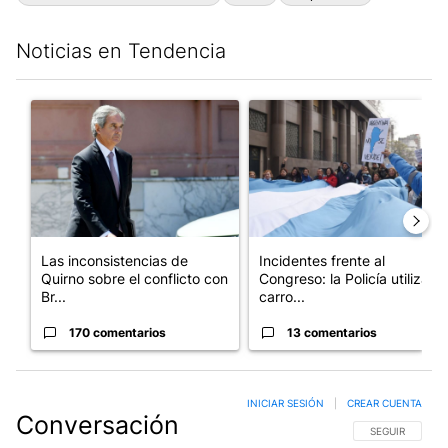
Noticias en Tendencia
Este listado muestra los artículos con más comentarios en los últim
Un artículo de tendencia con el título "Las inconsistencias de Q
Un artículo de tendencia con el
Las inconsistencias de
Incidentes frente al
Quirno sobre el conflicto con
Congreso: la Policía utiliza
Br...
carro...
170 comentarios
13 comentarios
INICIAR SESIÓN
|
CREAR CUENTA
Conversación
SIGA ESTA CO
SEGUIR