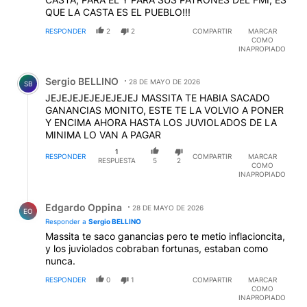
QUE LA CASTA ES EL PUEBLO!!!
RESPONDER
2
2
COMPARTIR
MARCAR
COMO
INAPROPIADO
Comentario de Sergio BELLINO.
Sergio BELLINO
28 DE MAYO DE 2026
SB
JEJEJEJEJEJEJEJEJ MASSITA TE HABIA SACADO
GANANCIAS MONITO, ESTE TE LA VOLVIO A PONER
Y ENCIMA AHORA HASTA LOS JUVIOLADOS DE LA
MINIMA LO VAN A PAGAR
1
RESPONDER
COMPARTIR
MARCAR
RESPUESTA
5
2
COMO
INAPROPIADO
Respuesta de Edgardo Oppina.
Edgardo Oppina
28 DE MAYO DE 2026
EO
Responder a
Sergio BELLINO
Massita te saco ganancias pero te metio inflacioncita,
y los juviolados cobraban fortunas, estaban como
nunca.
RESPONDER
0
1
COMPARTIR
MARCAR
COMO
INAPROPIADO