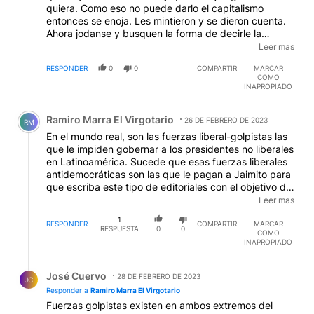
quiera. Como eso no puede darlo el capitalismo
entonces se enoja. Les mintieron y se dieron cuenta.
Ahora jodanse y busquen la forma de decirle la
verdad a la gente sin que los linchen. Fin del
Leer mas
capitalismo y principio de vaya a saber qué nueva
RESPONDER
0
0
COMPARTIR
MARCAR
mentira.
COMO
INAPROPIADO
Comentario de Ramiro Marra El Virgotario.
Ramiro Marra El Virgotario
26 DE FEBRERO DE 2023
RM
En el mundo real, son las fuerzas liberal-golpistas las
que le impiden gobernar a los presidentes no liberales
en Latinoamérica. Sucede que esas fuerzas liberales
antidemocráticas son las que le pagan a Jaimito para
que escriba este tipo de editoriales con el objetivo de
confundir a la gente acusando a victimas de
Leer mas
victimarios mientras defiende a regímenes golpistas
1
como el actual de Perú o el felizmente derrotado
RESPONDER
COMPARTIR
MARCAR
RESPUESTA
0
0
COMO
régimen de la "rubia" boliviana.
INAPROPIADO
Respuesta de José Cuervo.
José Cuervo
28 DE FEBRERO DE 2023
JC
Responder a
Ramiro Marra El Virgotario
Fuerzas golpistas existen en ambos extremos del