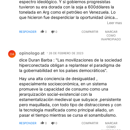
espectro ideológico. Y si gobiernos progresistas
tuvieron su era dorada con la soja a 600dólares la
tonelada en Arg como el petróleo en Venezuela. Lo
que hicieron fue desperdiciar la oportunidad única
gracias a su insaciable corrupción. Te recomiendo que
Leer mas
leas/escuhes a Maristella Svampa. Tiene una mirada
RESPONDER
0
0
COMPARTIR
MARCAR
sobre el tema que te puede interesar. Porque se
COMO
puede ser progresista y aún crítico de mamarrachos
INAPROPIADO
políticos. No hace falta ser un fascista para ver la
Comentario de opinologo at.
corrupción en la izquierda. Y no se es más de
opinologo at
izquierda por defender la corrupción.
26 DE FEBRERO DE 2023
OA
dice Duran Barba : "Las movilizaciones de la sociedad
hiperconectada obligan a replantear el paradigma de
la gobernabilidad en los países democráticos".
Hay una alta conciencia de desigualdad ,
especialmente socioeconòmica, en un sistema
promueve la capacidad de consumo como una
jerarquizaciòn social-existencial con la
estamentalizaciòn medieval que subyace ,persistente
pero maquillada, con todo tipo de distracciones y con
la tecnologìa masificada como principal aliado, un
pasar el tiempo mientras se cursa el sonambulismo.
RESPONDER
0
0
COMPARTIR
MARCAR
COMO