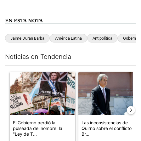
EN ESTA NOTA
Jaime Duran Barba
América Latina
Antipolítica
Gobernabi
Noticias en Tendencia
Este listado muestra los artículos con más comentarios en los últim
Un artículo de tendencia con el título "El Gobierno perdió la pu
Un artículo de tendencia con e
El Gobierno perdió la
Las inconsistencias de
pulseada del nombre: la
Quirno sobre el conflicto con
"Ley de T...
Br...