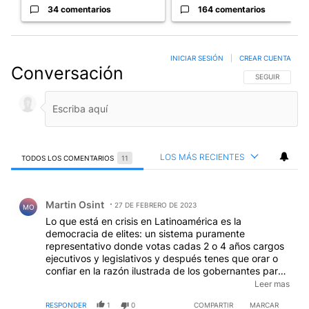
34 comentarios
164 comentarios
INICIAR SESIÓN
|
CREAR CUENTA
Conversación
SIGA ESTA CO
SEGUIR
LOS MÁS RECIENTES
TODOS LOS COMENTARIOS
11
Todos los comentarios
Comentario de Martin Osint.
Martin Osint
27 DE FEBRERO DE 2023
MO
Lo que está en crisis en Latinoamérica es la
democracia de elites: un sistema puramente
representativo donde votas cadas 2 o 4 años cargos
ejecutivos y legislativos y después tenes que orar o
confiar en la razón ilustrada de los gobernantes para
que hagan bien las cosas. "Elites" pueden ser de
Leer mas
derecha o izquierda. Las primeras gobiernan para el
RESPONDER
1
0
COMPARTIR
MARCAR
"mercado" (leáse la banca internacional y su cadena