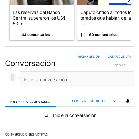
Las reservas del Banco
Caputo criticó a “todos los
Central superaron los US$
tarados que hablan de la
50 mil...
in...
43 comentarios
60 comentarios
INICIAR SESIÓN
|
CREAR CUENTA
Conversación
SIGA ESTA CO
SEGUIR
LOS MÁS RECIENTES
TODOS LOS COMENTARIOS
Todos los comentarios
Inicie la conversación
CONVERSACIONES ACTIVAS