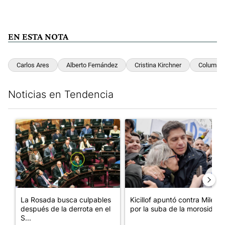
EN ESTA NOTA
Carlos Ares
Alberto Fernández
Cristina Kirchner
Columnis
Noticias en Tendencia
Este listado muestra los artículos con más comentarios en los últim
Un artículo de tendencia con el título "La Rosada busca culpabl
Un artículo de tendencia con el
La Rosada busca culpables
Kicillof apuntó contra Milei
después de la derrota en el
por la suba de la morosida...
S...