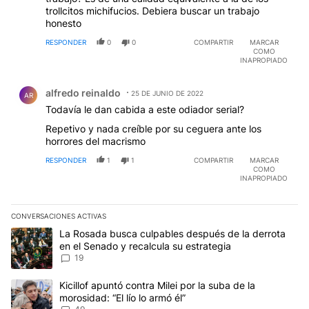
trollcitos michifucios. Debiera buscar un trabajo
honesto
RESPONDER
0
0
COMPARTIR
MARCAR
COMO
INAPROPIADO
Comentario de alfredo reinaldo.
alfredo reinaldo
25 DE JUNIO DE 2022
AR
Todavía le dan cabida a este odiador serial?
Repetivo y nada creíble por su ceguera ante los
horrores del macrismo
RESPONDER
1
1
COMPARTIR
MARCAR
COMO
INAPROPIADO
CONVERSACIONES ACTIVAS
Este listado muestra los artículos con más comentarios en los últim
Un artículo de tendencia con el título "La Rosada busca culpables
La Rosada busca culpables después de la derrota
en el Senado y recalcula su estrategia
19
Un artículo de tendencia con el título "Kicillof apuntó contra Milei 
Kicillof apuntó contra Milei por la suba de la
morosidad: “El lío lo armó él”