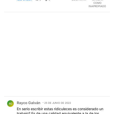
COMO
INAPROPIADO
Comentario de Rayco Galván.
Rayco Galván
25 DE JUNIO DE 2022
RG
En serio escribir estas ridiculeces es considerado un
trabajo? Es de una calidad equivalente a la de los