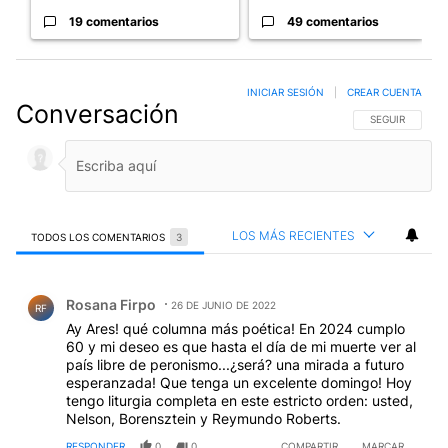
19 comentarios
49 comentarios
INICIAR SESIÓN
|
CREAR CUENTA
Conversación
SIGA ESTA CO
SEGUIR
LOS MÁS RECIENTES
TODOS LOS COMENTARIOS
3
Todos los comentarios
Comentario de Rosana Firpo.
Rosana Firpo
26 DE JUNIO DE 2022
RF
Ay Ares! qué columna más poética! En 2024 cumplo
60 y mi deseo es que hasta el día de mi muerte ver al
país libre de peronismo...¿será? una mirada a futuro
esperanzada! Que tenga un excelente domingo! Hoy
tengo liturgia completa en este estricto orden: usted,
Nelson, Borensztein y Reymundo Roberts.
RESPONDER
0
0
COMPARTIR
MARCAR