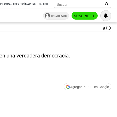
ICIAS
CARAS
EXITOÍNA
PERFIL BRASIL
INGRESAR
SUSCRIBITE
5
Cri
|
pa
te
n en una verdadera democracia.
Agregar PERFIL en Google