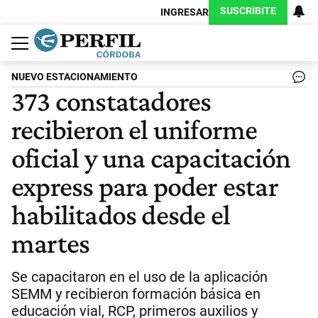
SUSCRIBITE
INGRESAR
Política
Economía
Judiciales
Sociedad
Cultura
Espectáculos
Deportes
Protagonistas
NUEVO ESTACIONAMIENTO
373 constatadores
recibieron el uniforme
oficial y una capacitación
express para poder estar
habilitados desde el
martes
Se capacitaron en el uso de la aplicación
SEMM y recibieron formación básica en
educación vial, RCP, primeros auxilios y