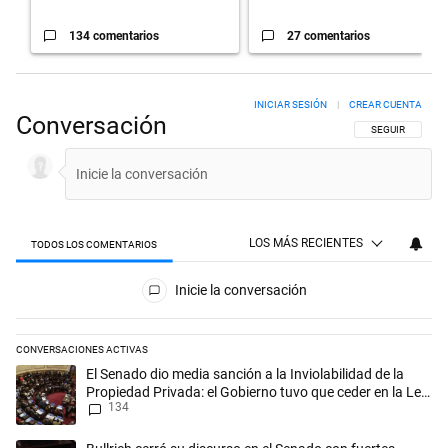
134 comentarios
27 comentarios
INICIAR SESIÓN
|
CREAR CUENTA
Conversación
SIGA ESTA CON
SEGUIR
LOS MÁS RECIENTES
TODOS LOS COMENTARIOS
Todos los comentarios
Inicie la conversación
CONVERSACIONES ACTIVAS
Este listado muestra los artículos con más comentarios en los últimos 
Un artículo de tendencia con el título "El Senado dio media sanción a l
El Senado dio media sanción a la Inviolabilidad de la
Propiedad Privada: el Gobierno tuvo que ceder en la Ley
134
del Manejo del Fuego
Un artículo de tendencia con el título "Bullrich cerró su discurso en el 