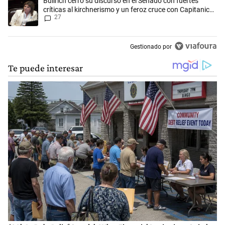
Bullrich cerró su discurso en el Senado con fuertes
críticas al kirchnerismo y un feroz cruce con Capitanich
27
al que le gritó “¡cállate!”
Gestionado por