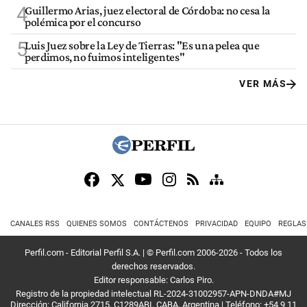
4
Guillermo Arias, juez electoral de Córdoba: no cesa la
polémica por el concurso
5
Luis Juez sobre la Ley de Tierras: "Es una pelea que
perdimos, no fuimos inteligentes"
VER MÁS
CANALES RSS
QUIENES SOMOS
CONTÁCTENOS
PRIVACIDAD
EQUIPO
REGLAS
Perfil.com - Editorial Perfil S.A.
| © Perfil.com 2006-2026 - Todos los
derechos reservados.
Editor responsable: Carlos Piro.
Registro de la propiedad intelectual RL-2024-31002957-APN-DNDA#MJ
Dirección:
California 2715
,
C1289ABI
,
CABA, Argentina
| Teléfono:
+54 9 11