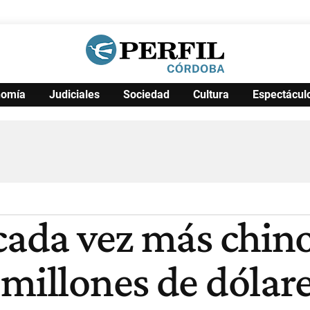
nomía
Judiciales
Sociedad
Cultura
Espectácul
Política
Pymes
Salud
Internacional
Clima
Deportes
Business
Noticias
Caras
 cada vez más chin
millones de dólare