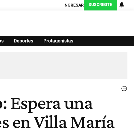
SUSCRIBITE
INGRESAR
os
Deportes
Protagonistas
Ciencia
Protagonistas
Tecnología
CARAS
Exitoina
Turismo
Exitoina
Gaming
Vivo
Ed
o: Espera una
Acc
rec
a
s en Villa María
fu
ch
|
Ce