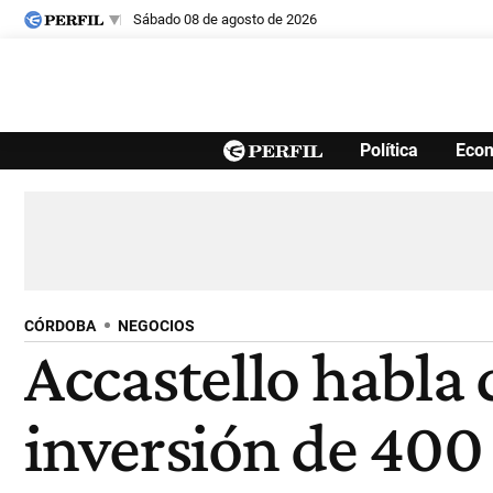
sábado 08 de agosto de 2026
Últimas noticias
Política
Eco
Inicio
Ahora
Opinión
Cultura
Arte
Educación
Videos
Córdoba
Reperfilar
Diario del Juicio
CÓRDOBA
NEGOCIOS
Accastello habla
inversión de 400 