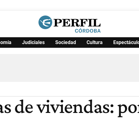
nomía
Judiciales
Sociedad
Cultura
Espectácul
Política
Pymes
Salud
Internacional
Clima
Deportes
Business
Noticias
Caras
as de viviendas: p