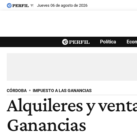
jueves 06 de agosto de 2026
Últimas noticias
Política
Eco
Inicio
Ahora
Opinión
Cultura
Arte
Educación
Videos
Córdoba
Reperfilar
Diario del Juicio
CÓRDOBA
IMPUESTO A LAS GANANCIAS
Alquileres y vent
Ganancias