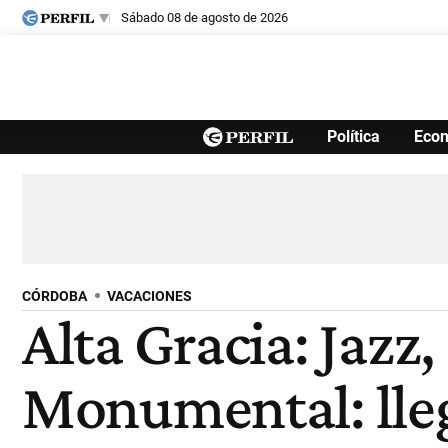
sábado 08 de agosto de 2026
Últimas noticias
Política
Eco
Inicio
Ahora
Opinión
Cultura
Arte
Educación
Videos
Córdoba
Reperfilar
Diario del Juicio
CÓRDOBA
VACACIONES
Alta Gracia: Jazz,
Monumental: llega