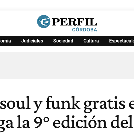
nomía
Judiciales
Sociedad
Cultura
Espectácul
Política
Pymes
Salud
Internacional
Clima
Deportes
Business
Noticias
Caras
 soul y funk gratis 
 la 9° edición del