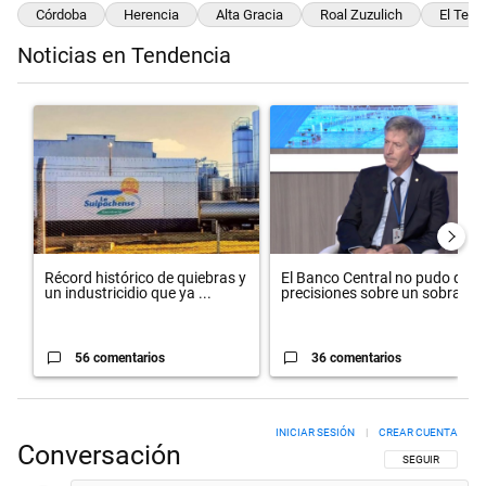
Córdoba
Herencia
Alta Gracia
Roal Zuzulich
El Terr
Noticias en Tendencia
Este listado muestra los artículos con más comentarios en los últimos 
Un artículo de tendencia con el título "Récord histórico de quiebr
Un artículo de tendencia con el 
Récord histórico de quiebras y
El Banco Central no pudo dar
un industricidio que ya ...
precisiones sobre un sobra...
56 comentarios
36 comentarios
INICIAR SESIÓN
|
CREAR CUENTA
Conversación
SIGA ESTA CON
SEGUIR