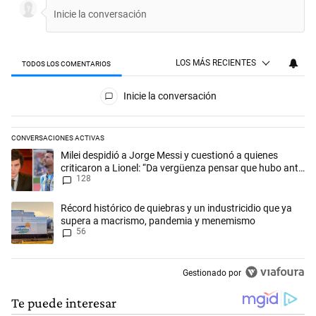
LOS MÁS RECIENTES
TODOS LOS COMENTARIOS
Todos los comentarios
Inicie la conversación
CONVERSACIONES ACTIVAS
Este listado muestra los artículos con más comentarios en los últimos 
Un artículo de tendencia con el título "Milei despidió a Jorge Messi y
Milei despidió a Jorge Messi y cuestionó a quienes
criticaron a Lionel: “Da vergüenza pensar que hubo anti-
128
Messi”
Un artículo de tendencia con el título "Récord histórico de quiebras 
Récord histórico de quiebras y un industricidio que ya
supera a macrismo, pandemia y menemismo
56
Gestionado por