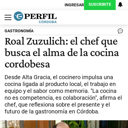
SUSCRIBITE
INGRESAR
Política
Economía
Judiciales
Sociedad
Cultura
Espectáculos
Deportes
Protagonistas
GASTRONOMÍA
Roal Zuzulich: el chef que
busca el alma de la cocina
cordobesa
Desde Alta Gracia, el cocinero impulsa una
cocina ligada al producto local, el trabajo en
equipo y el sabor como memoria. "La cocina
no es competencia, es colaboración", afirma el
chef, que reflexiona sobre el presente y el
futuro de la gastronomía en Córdoba.