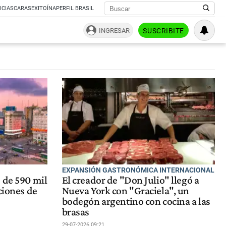
ICIAS
CARAS
EXITOÍNA
PERFIL BRASIL
INGRESAR
SUSCRIBITE
EXPANSIÓN GASTRONÓMICA INTERNACIONAL
 de 590 mil
El creador de "Don Julio" llegó a
ciones de
Nueva York con "Graciela", un
bodegón argentino con cocina a las
brasas
29-07-2026 09:21