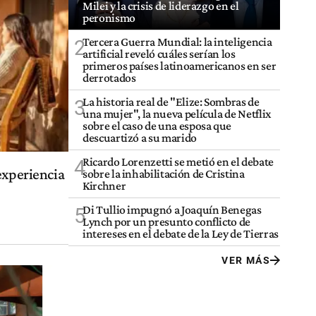
Milei y la crisis de liderazgo en el
peronismo
Tercera Guerra Mundial: la inteligencia
2
artificial reveló cuáles serían los
primeros países latinoamericanos en ser
derrotados
La historia real de "Elize: Sombras de
3
una mujer", la nueva película de Netflix
sobre el caso de una esposa que
descuartizó a su marido
Ricardo Lorenzetti se metió en el debate
4
experiencia
sobre la inhabilitación de Cristina
Kirchner
Di Tullio impugnó a Joaquín Benegas
5
Lynch por un presunto conflicto de
intereses en el debate de la Ley de Tierras
VER MÁS