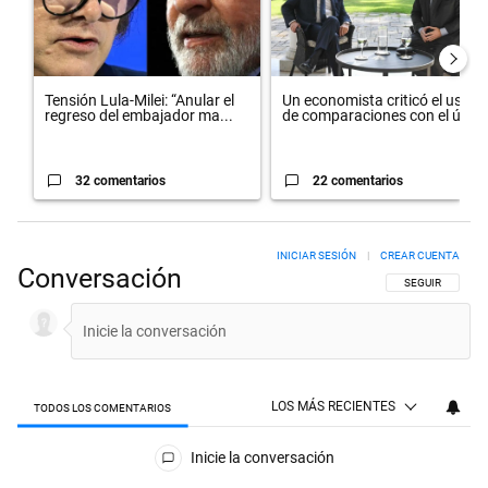
Tensión Lula-Milei: “Anular el
Un economista criticó el uso
regreso del embajador ma...
de comparaciones con el úl...
32 comentarios
22 comentarios
INICIAR SESIÓN
|
CREAR CUENTA
Conversación
SIGA ESTA CON
SEGUIR
LOS MÁS RECIENTES
TODOS LOS COMENTARIOS
Todos los comentarios
Inicie la conversación