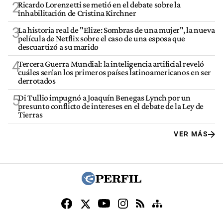
2
Ricardo Lorenzetti se metió en el debate sobre la
inhabilitación de Cristina Kirchner
3
La historia real de "Elize: Sombras de una mujer", la nueva
película de Netflix sobre el caso de una esposa que
descuartizó a su marido
4
Tercera Guerra Mundial: la inteligencia artificial reveló
cuáles serían los primeros países latinoamericanos en ser
derrotados
5
Di Tullio impugnó a Joaquín Benegas Lynch por un
presunto conflicto de intereses en el debate de la Ley de
Tierras
VER MÁS