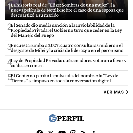
1
La historia real de "Elize: Sombras de una mujer", la
nueva película de Netflix sobre el caso de una esposa que
descuartizó a su marido
2
El Senado dio media sanción a la Inviolabilidad de la
Propiedad Privada: el Gobierno tuvo que ceder en la Ley
del Manejo del Fuego
3
Encuesta rumbo a 2027: cuatro consultoras midieron el
desgaste de Milei y la crisis de liderazgo en el peronismo
4
Ley de Propiedad Privada: qué senadores votaron a favor y
cuáles en contra
5
El Gobierno perdió la pulseada del nombre: la "Ley de
Tierras" se impuso en toda la conversación digital
VER MÁS