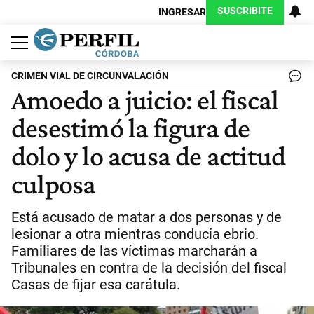
SUSCRIBITE
INGRESAR
Política
Economía
Judiciales
Sociedad
Cultura
Espectáculos
Deportes
Protagonistas
CRIMEN VIAL DE CIRCUNVALACIÓN
Amoedo a juicio: el fiscal
desestimó la figura de
dolo y lo acusa de actitud
culposa
Está acusado de matar a dos personas y de
lesionar a otra mientras conducía ebrio.
Familiares de las víctimas marcharán a
Tribunales en contra de la decisión del fiscal
Casas de fijar esa carátula.