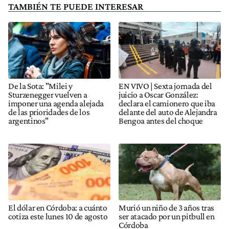
TAMBIÉN TE PUEDE INTERESAR
De la Sota: "Milei y
EN VIVO | Sexta jornada del
Sturzenegger vuelven a
juicio a Oscar González:
imponer una agenda alejada
declara el camionero que iba
de las prioridades de los
delante del auto de Alejandra
argentinos"
Bengoa antes del choque
El dólar en Córdoba: a cuánto
Murió un niño de 3 años tras
cotiza este lunes 10 de agosto
ser atacado por un pitbull en
Córdoba