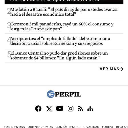
2
Maslatón a Bausili: "El país dirigido por ustedes avanza
hacia el desastre económico total"
3
Cerraron 3 mil panaderías, cayó un 60% el consumo y
surgen las "cuevas de pan"
4
Aeropuertos: el "empleado fallado" debe tomar una
decisión crucial sobre Eurnekian y sus negocios
5
El Banco Central no pudo dar precisiones sobre un
sobrante de $4 billones: "En algún lado están"
VER MÁS
CANALES RSS
QUIENES SOMOS
CONTÁCTENOS
PRIVACIDAD
EQUIPO
REGLAS