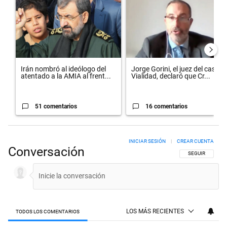
Irán nombró al ideólogo del
Jorge Gorini, el juez del caso
atentado a la AMIA al frent...
Vialidad, declaró que Cr...
51 comentarios
16 comentarios
INICIAR SESIÓN
|
CREAR CUENTA
Conversación
SIGA ESTA CON
SEGUIR
LOS MÁS RECIENTES
TODOS LOS COMENTARIOS
Todos los comentarios