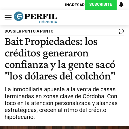
SUSCRIBITE
INGRESAR
Política
Economía
Judiciales
Sociedad
Cultura
Espectáculos
Deportes
Protagonistas
DOSSIER PUNTO A PUNTO
Bait Propiedades: los
créditos generaron
confianza y la gente sacó
"los dólares del colchón"
La inmobiliaria apuesta a la venta de casas
terminadas en zonas clave de Córdoba. Con
foco en la atención personalizada y alianzas
estratégicas, crecen al ritmo del crédito
hipotecario.