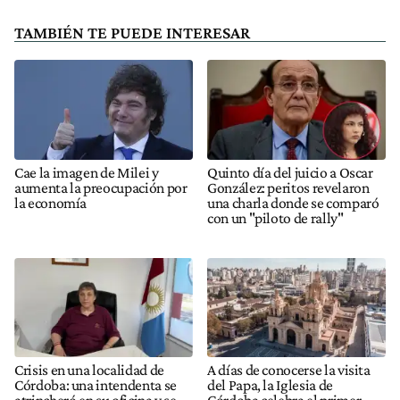
TAMBIÉN TE PUEDE INTERESAR
Cae la imagen de Milei y
Quinto día del juicio a Oscar
aumenta la preocupación por
González: peritos revelaron
la economía
una charla donde se comparó
con un "piloto de rally"
Crisis en una localidad de
A días de conocerse la visita
Córdoba: una intendenta se
del Papa, la Iglesia de
atrincheró en su oficina y se
Córdoba celebra el primer