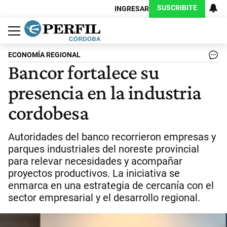
SUSCRIBITE
INGRESAR
Política
Economía
Judiciales
Sociedad
Cultura
Espectáculos
Deportes
Protagonistas
ECONOMÍA REGIONAL
Bancor fortalece su
presencia en la industria
cordobesa
Autoridades del banco recorrieron empresas y
parques industriales del noreste provincial
para relevar necesidades y acompañar
proyectos productivos. La iniciativa se
enmarca en una estrategia de cercanía con el
sector empresarial y el desarrollo regional.