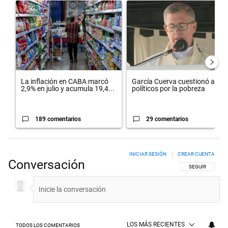
Un artículo de tendencia con el título "La inflación en CABA marcó 
Un artículo de tendencia con el 
La inflación en CABA marcó
García Cuerva cuestionó a los
2,9% en julio y acumula 19,4...
políticos por la pobreza
189 comentarios
29 comentarios
INICIAR SESIÓN
|
CREAR CUENTA
Conversación
SIGA ESTA CON
SEGUIR
LOS MÁS RECIENTES
TODOS LOS COMENTARIOS