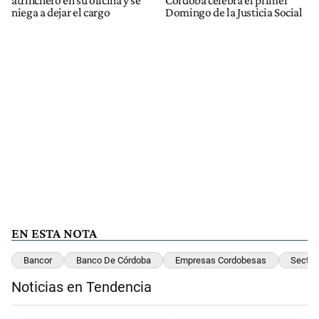
niega a dejar el cargo
Domingo de la Justicia Social
EN ESTA NOTA
Bancor
Banco De Córdoba
Empresas Cordobesas
Sector
Noticias en Tendencia
Este listado muestra los artículos con más comentarios en los últimos 