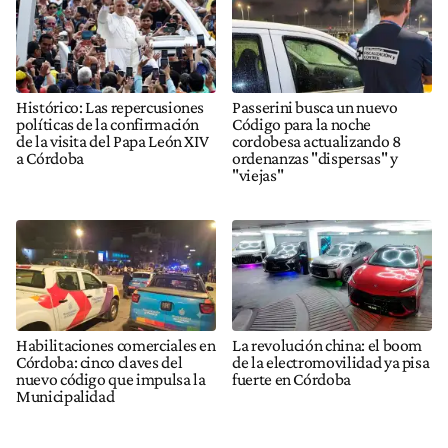
Histórico: Las repercusiones
Passerini busca un nuevo
políticas de la confirmación
Código para la noche
de la visita del Papa León XIV
cordobesa actualizando 8
a Córdoba
ordenanzas "dispersas" y
"viejas"
Habilitaciones comerciales en
La revolución china: el boom
Córdoba: cinco claves del
de la electromovilidad ya pisa
nuevo código que impulsa la
fuerte en Córdoba
Municipalidad