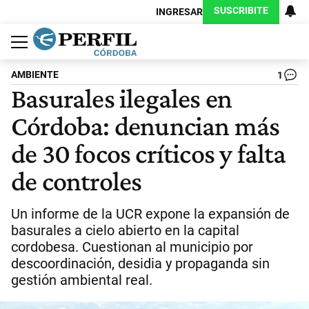
SUSCRIBITE
INGRESAR
Política
Economía
Judiciales
Sociedad
Cultura
Espectáculos
Deportes
Protagonistas
AMBIENTE
1
Basurales ilegales en
Córdoba: denuncian más
de 30 focos críticos y falta
de controles
Un informe de la UCR expone la expansión de
basurales a cielo abierto en la capital
cordobesa. Cuestionan al municipio por
descoordinación, desidia y propaganda sin
gestión ambiental real.