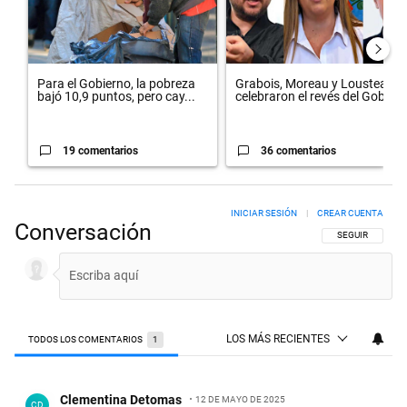
Para el Gobierno, la pobreza
Grabois, Moreau y Lousteau
bajó 10,9 puntos, pero cay...
celebraron el revés del Gobi...
19 comentarios
36 comentarios
INICIAR SESIÓN
|
CREAR CUENTA
Conversación
SIGA ESTA CON
SEGUIR
LOS MÁS RECIENTES
TODOS LOS COMENTARIOS
1
Todos los comentarios
Comentario de Clementina Detomas.
Clementina Detomas
12 DE MAYO DE 2025
CD