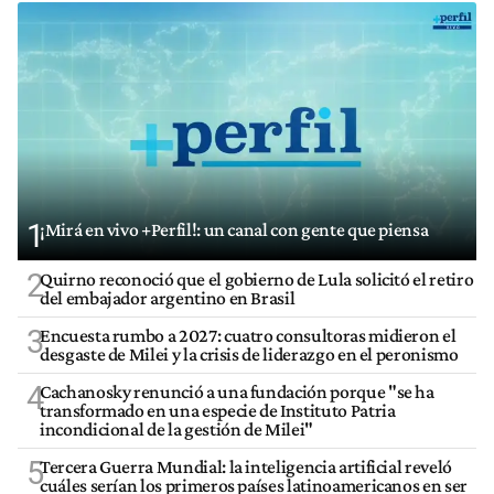
1
¡Mirá en vivo +Perfil!: un canal con gente que piensa
2
Quirno reconoció que el gobierno de Lula solicitó el retiro
del embajador argentino en Brasil
3
Encuesta rumbo a 2027: cuatro consultoras midieron el
desgaste de Milei y la crisis de liderazgo en el peronismo
4
Cachanosky renunció a una fundación porque "se ha
transformado en una especie de Instituto Patria
incondicional de la gestión de Milei"
5
Tercera Guerra Mundial: la inteligencia artificial reveló
cuáles serían los primeros países latinoamericanos en ser