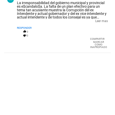
La irresponsabilidad del gobierno municipal y provincial
es e$candalo$a. La falta de un plan efectivo para un
tema tan acusiante muestra la Corrupción del ex
Intendente y actual gobernador y del ex vice intendente y
actual intendente y de todos los consejal es ya que
también son parte del gobierno. Deberías ser
Leer mas
denunciados Todos por mal desempeño de sus
funciones.
RESPONDER
0
0
COMPARTIR
MARCAR
COMO
INAPROPIADO