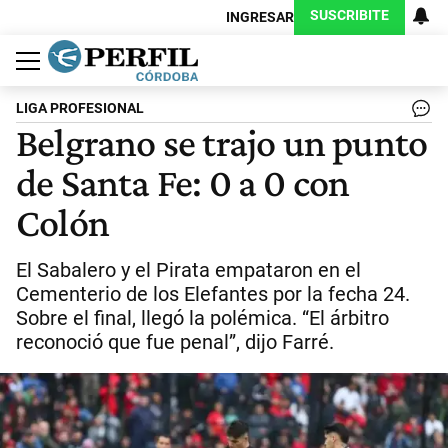
SUSCRIBITE
INGRESAR
Política
Economía
Judiciales
Sociedad
Cultura
Espectáculos
Deportes
Protagonistas
LIGA PROFESIONAL
Belgrano se trajo un punto
de Santa Fe: 0 a 0 con
Colón
El Sabalero y el Pirata empataron en el
Cementerio de los Elefantes por la fecha 24.
Sobre el final, llegó la polémica. “El árbitro
reconoció que fue penal”, dijo Farré.