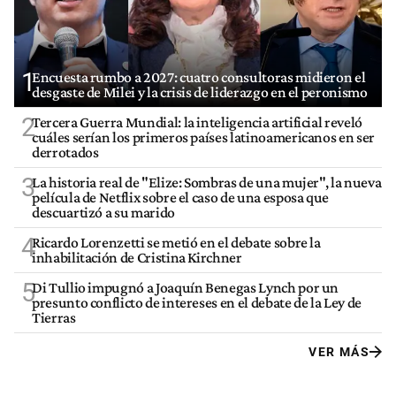
1
Encuesta rumbo a 2027: cuatro consultoras midieron el
desgaste de Milei y la crisis de liderazgo en el peronismo
2
Tercera Guerra Mundial: la inteligencia artificial reveló
cuáles serían los primeros países latinoamericanos en ser
derrotados
3
La historia real de "Elize: Sombras de una mujer", la nueva
película de Netflix sobre el caso de una esposa que
descuartizó a su marido
4
Ricardo Lorenzetti se metió en el debate sobre la
inhabilitación de Cristina Kirchner
5
Di Tullio impugnó a Joaquín Benegas Lynch por un
presunto conflicto de intereses en el debate de la Ley de
Tierras
VER MÁS