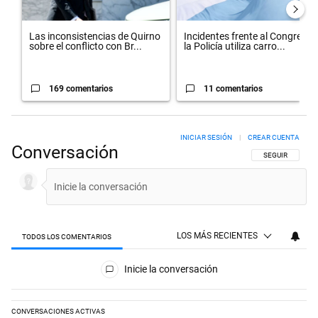
Las inconsistencias de Quirno
Incidentes frente al Congreso:
sobre el conflicto con Br...
la Policía utiliza carro...
169 comentarios
11 comentarios
INICIAR SESIÓN
|
CREAR CUENTA
Conversación
SIGA ESTA CON
SEGUIR
LOS MÁS RECIENTES
TODOS LOS COMENTARIOS
Todos los comentarios
Inicie la conversación
CONVERSACIONES ACTIVAS