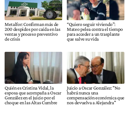
Metalfor: Confirman más de
“Quiero seguir viviendo”:
200 despidos por caída en las
Mateo pelea contra el tiempo
ventas y proceso preventivo
para acceder a un trasplante
de crisis
que salve su vida
Quién es Cristina Vidal, la
Juicio a Oscar González: "No
esposa que acompaña a Oscar
habrá nunca una
González en el juicio por el
compensación económica que
choque en las Altas Cumbre
nos devuelva a Alejandra"