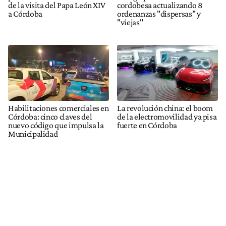
de la visita del Papa León XIV
cordobesa actualizando 8
a Córdoba
ordenanzas "dispersas" y
"viejas"
Habilitaciones comerciales en
La revolución china: el boom
Córdoba: cinco claves del
de la electromovilidad ya pisa
nuevo código que impulsa la
fuerte en Córdoba
Municipalidad