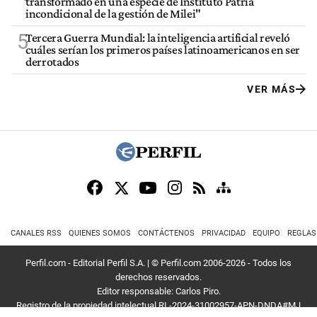
transformado en una especie de Instituto Patria
incondicional de la gestión de Milei"
5
Tercera Guerra Mundial: la inteligencia artificial reveló
cuáles serían los primeros países latinoamericanos en ser
derrotados
VER MÁS
CANALES RSS
QUIENES SOMOS
CONTÁCTENOS
PRIVACIDAD
EQUIPO
REGLAS
Perfil.com - Editorial Perfil S.A.
| © Perfil.com 2006-2026 - Todos los
derechos reservados.
Editor responsable: Carlos Piro.
Registro de la propiedad intelectual RL-2024-31002957-APN-DNDA#MJ
Dirección:
California 2715
,
C1289ABI
,
CABA, Argentina
| Teléfono:
+54 9 11