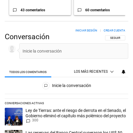
43 comentarios
60 comentarios
INICIAR SESIÓN
|
CREAR CUENTA
Conversación
SIGA ESTA CON
SEGUIR
LOS MÁS RECIENTES
TODOS LOS COMENTARIOS
Todos los comentarios
Inicie la conversación
CONVERSACIONES ACTIVAS
Este listado muestra los artículos con más comentarios en los últimos 
Un artículo de tendencia con el título "Ley de Tierras: ante el riesgo d
Ley de Tierras: ante el riesgo de derrota en el Senado, el
Gobierno eliminó el capítulo más polémico del proyecto
300
Un artículo de tendencia con el título "Las reservas del Banco Central
Las reservas del Banco Central superaron los US$ 50