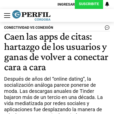
SUSCRIBITE
INGRESAR
Política
Economía
Judiciales
Sociedad
Cultura
Espectáculos
Deportes
Protagonistas
CONECTIVIDAD VS CONEXIÓN
Caen las apps de citas:
hartazgo de los usuarios y
ganas de volver a conectar
cara a cara
Después de años del “online dating”, la
socialización análoga parece ponerse de
moda. Las descargas anuales de Tinder
bajaron más de un tercio en una década. La
vida mediatizada por redes sociales y
aplicaciones fue desplazando la manera de