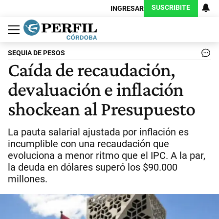
SUSCRIBITE
INGRESAR
Política
Economía
Judiciales
Sociedad
Cultura
Espectáculos
Deportes
Protagonistas
SEQUIA DE PESOS
Caída de recaudación,
devaluación e inflación
shockean al Presupuesto
La pauta salarial ajustada por inflación es
incumplible con una recaudación que
evoluciona a menor ritmo que el IPC. A la par,
la deuda en dólares superó los $90.000
millones.