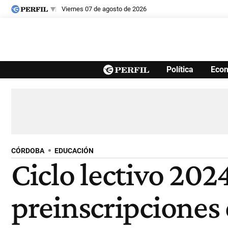
viernes 07 de agosto de 2026
Últimas noticias
Política
Eco
Inicio
Ahora
Opinión
Cultura
Arte
Educación
Videos
Córdoba
Reperfilar
Diario del Juicio
CÓRDOBA
EDUCACIÓN
Ciclo lectivo 20
preinscripciones 