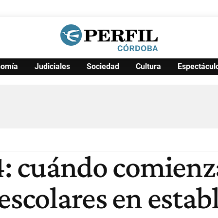
nomía
Judiciales
Sociedad
Cultura
Espectácul
Política
Pymes
Salud
Internacional
Clima
Deportes
Business
Noticias
Caras
24: cuándo comienz
escolares en esta