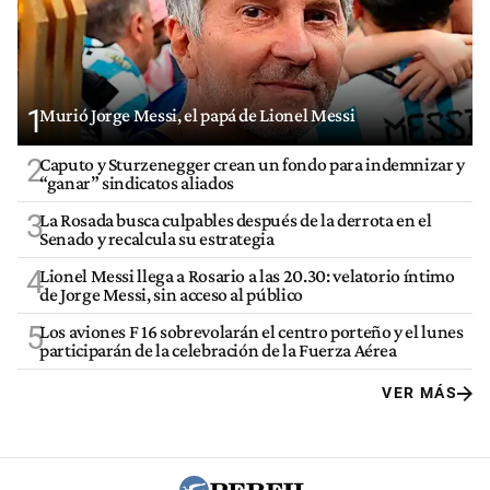
1
Murió Jorge Messi, el papá de Lionel Messi
2
Caputo y Sturzenegger crean un fondo para indemnizar y
“ganar” sindicatos aliados
3
La Rosada busca culpables después de la derrota en el
Senado y recalcula su estrategia
4
Lionel Messi llega a Rosario a las 20.30: velatorio íntimo
de Jorge Messi, sin acceso al público
5
Los aviones F 16 sobrevolarán el centro porteño y el lunes
participarán de la celebración de la Fuerza Aérea
VER MÁS