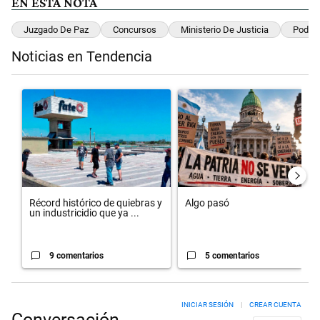
EN ESTA NOTA
Juzgado De Paz
Concursos
Ministerio De Justicia
Poder 
Noticias en Tendencia
Este listado muestra los artículos con más comentarios en los últimos 
Un artículo de tendencia con el título "Récord histórico de quiebr
Un artículo de tendencia con el t
Récord histórico de quiebras y
Algo pasó
un industricidio que ya ...
9 comentarios
5 comentarios
INICIAR SESIÓN
|
CREAR CUENTA
Conversación