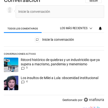
SIGA ESTA CON
SEGUIR
LOS MÁS RECIENTES
TODOS LOS COMENTARIOS
Todos los comentarios
Inicie la conversación
CONVERSACIONES ACTIVAS
Este listado muestra los artículos con más comentarios en los últimos 
Un artículo de tendencia con el título "Récord histórico de quiebras 
Récord histórico de quiebras y un industricidio que ya
supera a macrismo, pandemia y menemismo
9
Un artículo de tendencia con el título "Los insultos de Milei a Lula: ob
Los insultos de Milei a Lula: obscenidad institucional
4
Gestionado por