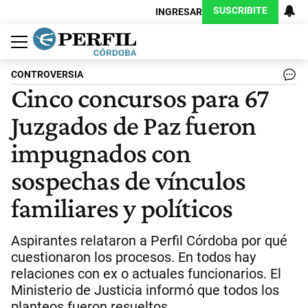
SUSCRIBITE
INGRESAR
Política
Economía
Judiciales
Sociedad
Cultura
Espectáculos
Deportes
Protagonistas
CONTROVERSIA
Cinco concursos para 67
Juzgados de Paz fueron
impugnados con
sospechas de vínculos
familiares y políticos
Aspirantes relataron a Perfil Córdoba por qué
cuestionaron los procesos. En todos hay
relaciones con ex o actuales funcionarios. El
Ministerio de Justicia informó que todos los
planteos fueron resueltos.