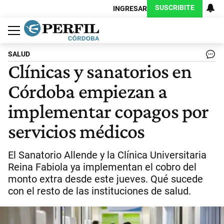
SUSCRIBITE
INGRESAR
Política
Economía
Judiciales
Sociedad
Cultura
Espectáculos
Deportes
Protagonistas
SALUD
Clínicas y sanatorios en
Córdoba empiezan a
implementar copagos por
servicios médicos
El Sanatorio Allende y la Clínica Universitaria
Reina Fabiola ya implementan el cobro del
monto extra desde este jueves. Qué sucede
con el resto de las instituciones de salud.