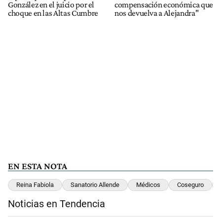
González en el juicio por el
compensación económica que
choque en las Altas Cumbre
nos devuelva a Alejandra"
EN ESTA NOTA
Reina Fabiola
Sanatorio Allende
Médicos
Coseguro
Noticias en Tendencia
Este listado muestra los artículos con más comentarios en los últimos 