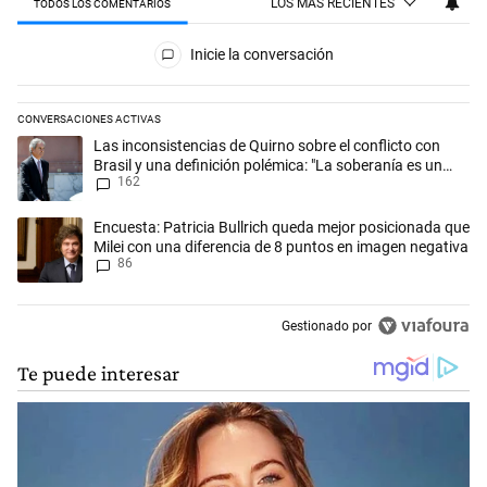
LOS MÁS RECIENTES
TODOS LOS COMENTARIOS
Todos los comentarios
Inicie la conversación
CONVERSACIONES ACTIVAS
Este listado muestra los artículos con más comentarios en los últimos 
Un artículo de tendencia con el título "Las inconsistencias de Quirno s
Las inconsistencias de Quirno sobre el conflicto con
Brasil y una definición polémica: "La soberanía es un
162
concepto antiguo"
Un artículo de tendencia con el título "Encuesta: Patricia Bullrich qu
Encuesta: Patricia Bullrich queda mejor posicionada que
Milei con una diferencia de 8 puntos en imagen negativa
86
Gestionado por