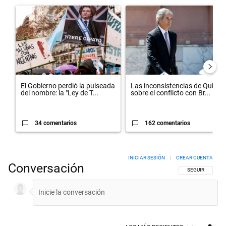
Un artículo de tendencia con el título "El Gobierno perdió la pulsead
Un artículo de tendencia con el 
El Gobierno perdió la pulseada
Las inconsistencias de Quirno
del nombre: la "Ley de T...
sobre el conflicto con Br...
34 comentarios
162 comentarios
INICIAR SESIÓN
|
CREAR CUENTA
Conversación
SIGA ESTA CON
SEGUIR