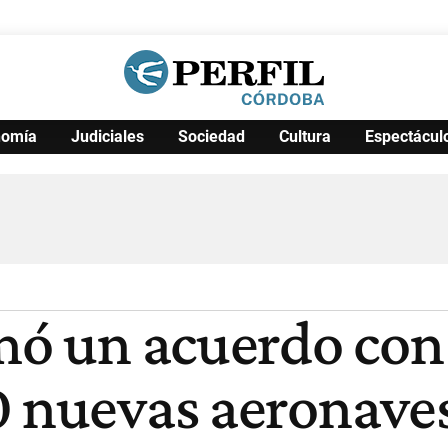
nomía
Judiciales
Sociedad
Cultura
Espectácul
Política
Pymes
Salud
Internacional
Clima
Deportes
Business
Noticias
Caras
rmó un acuerdo con
0 nuevas aeronav