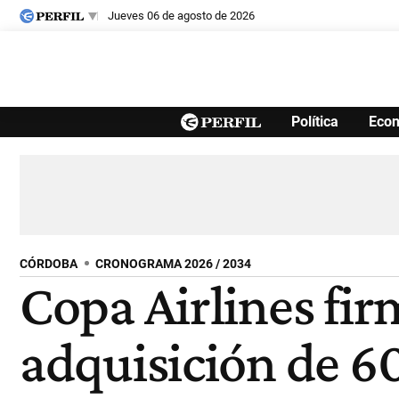
jueves 06 de agosto de 2026
Últimas noticias
Política
Eco
Inicio
Ahora
Opinión
Cultura
Arte
Educación
Videos
Córdoba
Reperfilar
Diario del Juicio
CÓRDOBA
CRONOGRAMA 2026 / 2034
Copa Airlines fi
adquisición de 6