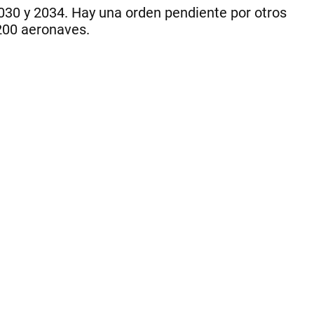
20
2030 y 2034. Hay una orden pendiente por otros
|
 200 aeronaves.
CE