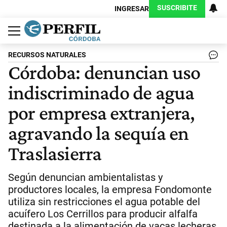
SUSCRIBITE
INGRESAR
Política
Economía
Judiciales
Sociedad
Cultura
Espectáculos
Deportes
Protagonistas
RECURSOS NATURALES
Córdoba: denuncian uso
indiscriminado de agua
por empresa extranjera,
agravando la sequía en
Traslasierra
Según denuncian ambientalistas y
productores locales, la empresa Fondomonte
utiliza sin restricciones el agua potable del
acuífero Los Cerrillos para producir alfalfa
destinada a la alimentación de vacas lecheras