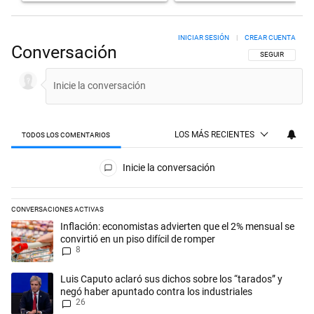
INICIAR SESIÓN
|
CREAR CUENTA
Conversación
SIGA ESTA CON
SEGUIR
LOS MÁS RECIENTES
TODOS LOS COMENTARIOS
Todos los comentarios
Inicie la conversación
CONVERSACIONES ACTIVAS
Este listado muestra los artículos con más comentarios en los últimos 
Un artículo de tendencia con el título "Inflación: economistas advierte
Inflación: economistas advierten que el 2% mensual se
convirtió en un piso difícil de romper
8
Un artículo de tendencia con el título "Luis Caputo aclaró sus dichos 
Luis Caputo aclaró sus dichos sobre los “tarados” y
negó haber apuntado contra los industriales
26