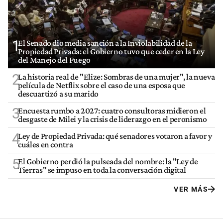
1
El Senado dio media sanción a la Inviolabilidad de la
Propiedad Privada: el Gobierno tuvo que ceder en la Ley
del Manejo del Fuego
2
La historia real de "Elize: Sombras de una mujer", la nueva
película de Netflix sobre el caso de una esposa que
descuartizó a su marido
3
Encuesta rumbo a 2027: cuatro consultoras midieron el
desgaste de Milei y la crisis de liderazgo en el peronismo
4
Ley de Propiedad Privada: qué senadores votaron a favor y
cuáles en contra
5
El Gobierno perdió la pulseada del nombre: la "Ley de
Tierras" se impuso en toda la conversación digital
VER MÁS