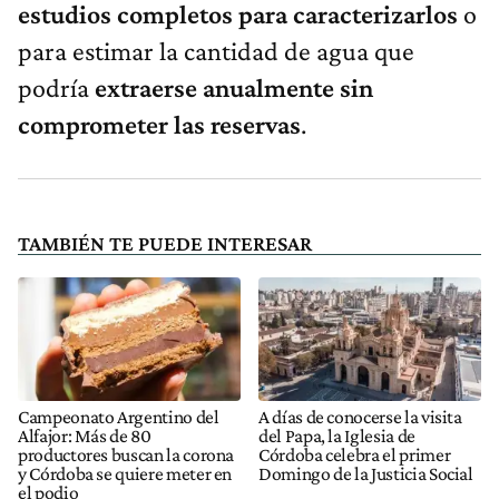
estudios completos para caracterizarlos
o
para estimar la cantidad de agua que
podría
extraerse anualmente sin
comprometer las reservas
.
TAMBIÉN TE PUEDE INTERESAR
Campeonato Argentino del
A días de conocerse la visita
Alfajor: Más de 80
del Papa, la Iglesia de
productores buscan la corona
Córdoba celebra el primer
y Córdoba se quiere meter en
Domingo de la Justicia Social
el podio