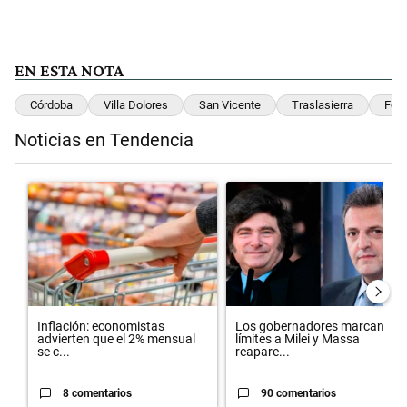
EN ESTA NOTA
Córdoba
Villa Dolores
San Vicente
Traslasierra
Fon
Noticias en Tendencia
Este listado muestra los artículos con más comentarios en los últimos 
Un artículo de tendencia con el título "Inflación: economistas advier
Un artículo de tendencia con el 
Inflación: economistas
Los gobernadores marcan
advierten que el 2% mensual
límites a Milei y Massa
se c...
reapare...
8 comentarios
90 comentarios