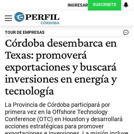
SUSCRIBITE
INGRESAR
Política
Economía
Judiciales
Sociedad
Cultura
Espectáculos
Deportes
Protagonistas
TOUR DE EMPRESAS
Córdoba desembarca en
Texas: promoverá
exportaciones y buscará
inversiones en energía y
tecnología
La Provincia de Córdoba participará por
primera vez en la Offshore Technology
Conference (OTC) en Houston y desarrollará
acciones estratégicas para promover
exportaciones e inversiones. La misión incluye