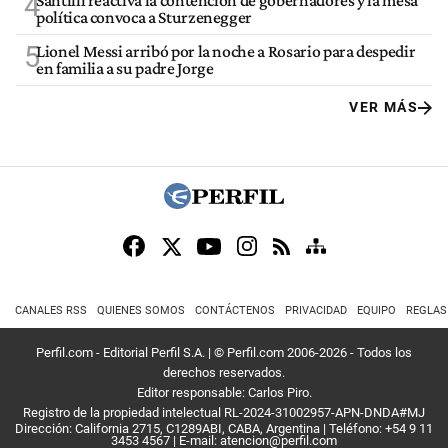
4
política convoca a Sturzenegger
5
Lionel Messi arribó por la noche a Rosario para despedir
en familia a su padre Jorge
VER MÁS
CANALES RSS
QUIENES SOMOS
CONTÁCTENOS
PRIVACIDAD
EQUIPO
REGLAS
Perfil.com - Editorial Perfil S.A.
| © Perfil.com 2006-2026 - Todos los
derechos reservados.
Editor responsable: Carlos Piro.
Registro de la propiedad intelectual RL-2024-31002957-APN-DNDA#MJ
Dirección:
California 2715
,
C1289ABI
,
CABA, Argentina
| Teléfono:
+54 9 11
3453 4567
| E-mail:
atencion@perfil.com