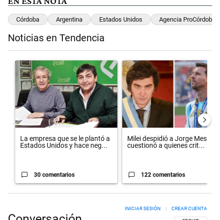
EN ESTA NOTA
Córdoba
Argentina
Estados Unidos
Agencia ProCórdoba
Noticias en Tendencia
Este listado muestra los artículos con más comentarios en los últimos 
Un artículo de tendencia con el título "La empresa que se le plant
Un artículo de tendencia con el 
La empresa que se le plantó a
Milei despidió a Jorge Messi y
Estados Unidos y hace neg...
cuestionó a quienes crit...
30 comentarios
122 comentarios
INICIAR SESIÓN
|
CREAR CUENTA
Conversación