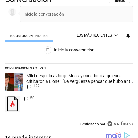
SIGA ESTA CON
SEGUIR
LOS MÁS RECIENTES
TODOS LOS COMENTARIOS
Todos los comentarios
Inicie la conversación
CONVERSACIONES ACTIVAS
Este listado muestra los artículos con más comentarios en los últimos 
Un artículo de tendencia con el título "Milei despidió a Jorge Messi y
Milei despidió a Jorge Messi y cuestionó a quienes
criticaron a Lionel: “Da vergüenza pensar que hubo anti-
122
Messi”
Un artículo de tendencia con el título "" con 50 comentarios.
50
Gestionado por