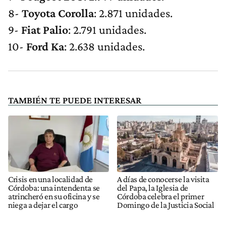
8-
Toyota Corolla
: 2.871 unidades.
9-
Fiat Palio
: 2.791 unidades.
10-
Ford Ka
: 2.638 unidades.
TAMBIÉN TE PUEDE INTERESAR
Crisis en una localidad de
A días de conocerse la visita
Córdoba: una intendenta se
del Papa, la Iglesia de
atrincheró en su oficina y se
Córdoba celebra el primer
niega a dejar el cargo
Domingo de la Justicia Social