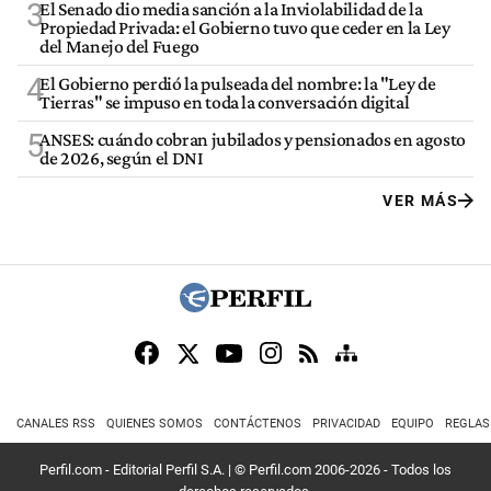
3
El Senado dio media sanción a la Inviolabilidad de la
Propiedad Privada: el Gobierno tuvo que ceder en la Ley
del Manejo del Fuego
4
El Gobierno perdió la pulseada del nombre: la "Ley de
Tierras" se impuso en toda la conversación digital
5
ANSES: cuándo cobran jubilados y pensionados en agosto
de 2026, según el DNI
VER MÁS
CANALES RSS
QUIENES SOMOS
CONTÁCTENOS
PRIVACIDAD
EQUIPO
REGLAS
Perfil.com - Editorial Perfil S.A.
| © Perfil.com 2006-2026 - Todos los