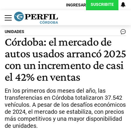
SUSCRIBITE
INGRESAR
Política
Economía
Judiciales
Sociedad
Cultura
Espectáculos
Deportes
Protagonistas
UNIDADES
Córdoba: el mercado de
autos usados arrancó 2025
con un incremento de casi
el 42% en ventas
En los primeros dos meses del año, las
transferencias en Córdoba totalizaron 37.542
vehículos. A pesar de los desafíos económicos
de 2024, el mercado se estabiliza, con precios
más competitivos y una mayor disponibilidad
de unidades.