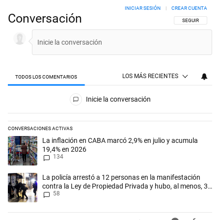
INICIAR SESIÓN
|
CREAR CUENTA
Conversación
SIGA ESTA CON
SEGUIR
LOS MÁS RECIENTES
TODOS LOS COMENTARIOS
Todos los comentarios
Inicie la conversación
CONVERSACIONES ACTIVAS
Este listado muestra los artículos con más comentarios en los últimos 
Un artículo de tendencia con el título "La inflación en CABA marcó 2,
La inflación en CABA marcó 2,9% en julio y acumula
19,4% en 2026
134
Un artículo de tendencia con el título "La policía arrestó a 12 person
La policía arrestó a 12 personas en la manifestación
contra la Ley de Propiedad Privada y hubo, al menos, 3
58
agentes heridos