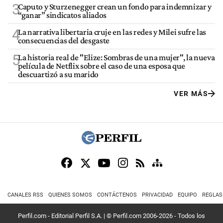
3
Caputo y Sturzenegger crean un fondo para indemnizar y
“ganar” sindicatos aliados
4
La narrativa libertaria cruje en las redes y Milei sufre las
consecuencias del desgaste
5
La historia real de "Elize: Sombras de una mujer", la nueva
película de Netflix sobre el caso de una esposa que
descuartizó a su marido
VER MÁS
CANALES RSS
QUIENES SOMOS
CONTÁCTENOS
PRIVACIDAD
EQUIPO
REGLAS
Perfil.com - Editorial Perfil S.A.
| © Perfil.com 2006-2026 - Todos los