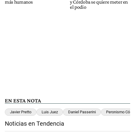
más humanos
y Córdoba se quiere meter en
el podio
EN ESTA NOTA
Javier Pretto
Luis Juez
Daniel Passerini
Peronismo Córd
Noticias en Tendencia
Este listado muestra los artículos con más comentarios en los últimos 