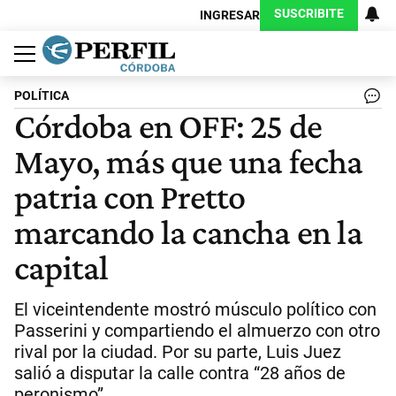
SUSCRIBITE
INGRESAR
Política
Economía
Judiciales
Sociedad
Cultura
Espectáculos
Deportes
Protagonistas
POLÍTICA
Córdoba en OFF: 25 de
Mayo, más que una fecha
patria con Pretto
marcando la cancha en la
capital
El viceintendente mostró músculo político con
Passerini y compartiendo el almuerzo con otro
rival por la ciudad. Por su parte, Luis Juez
salió a disputar la calle contra “28 años de
peronismo”