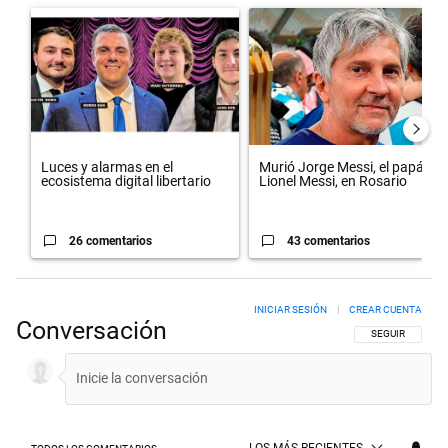
Un artículo de tendencia con el título "Luces y alarmas en el ecosist
Un artículo de tendencia con el 
Luces y alarmas en el
Murió Jorge Messi, el papá de
ecosistema digital libertario
Lionel Messi, en Rosario
26 comentarios
43 comentarios
INICIAR SESIÓN
|
CREAR CUENTA
Conversación
SIGA ESTA CON
SEGUIR
LOS MÁS RECIENTES