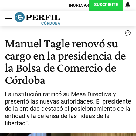
SUSCRIBITE
INGRESAR
Política
Economía
Judiciales
Sociedad
Cultura
Espectáculos
Deportes
Protagonistas
Manuel Tagle renovó su
cargo en la presidencia de
la Bolsa de Comercio de
Córdoba
La institución ratificó su Mesa Directiva y
presentó las nuevas autoridades. El presidente
de la entidad destacó el posicionamiento de la
entidad y la defensa de las “ideas de la
libertad”.