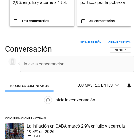
2,9% en julio y acumula 19,4...
políticos por la pobreza
190 comentarios
30 comentarios
INICIAR SESIÓN
|
CREAR CUENTA
Conversación
SIGA ESTA CON
SEGUIR
LOS MÁS RECIENTES
TODOS LOS COMENTARIOS
Todos los comentarios
Inicie la conversación
CONVERSACIONES ACTIVAS
Este listado muestra los artículos con más comentarios en los últimos 
Un artículo de tendencia con el título "La inflación en CABA marcó 2,
La inflación en CABA marcó 2,9% en julio y acumula
19,4% en 2026
190