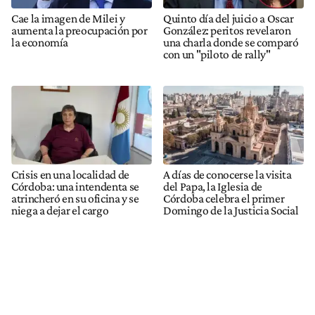
Cae la imagen de Milei y
Quinto día del juicio a Oscar
aumenta la preocupación por
González: peritos revelaron
la economía
una charla donde se comparó
con un "piloto de rally"
Crisis en una localidad de
A días de conocerse la visita
Córdoba: una intendenta se
del Papa, la Iglesia de
atrincheró en su oficina y se
Córdoba celebra el primer
niega a dejar el cargo
Domingo de la Justicia Social